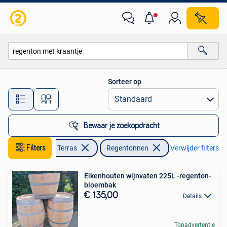
Regentonnen
Sorteer op
Alle afstanden…
Bewaar je zoekopdracht
Filters
Tuin en Terras
Regentonnen
Verwijder filters
Eikenhouten wijnvaten 225L -regenton-
bloembak
€ 135,00
Details
Topadvertentie