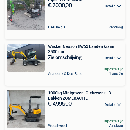
€ 7.000,00
Details
Heel België
Vandaag
Wacker Neuson EW65 banden kraan
3500 uur !
Zie omschrijving
Details
Topzoekertje
Arendonk & Deel Retie
1 aug 26
1000kg Minigraver | Giekzwenk | 3
Bakken ZOMERACTIE
€ 4.995,00
Details
Topzoekertje
Wuustwezel
Vandaag