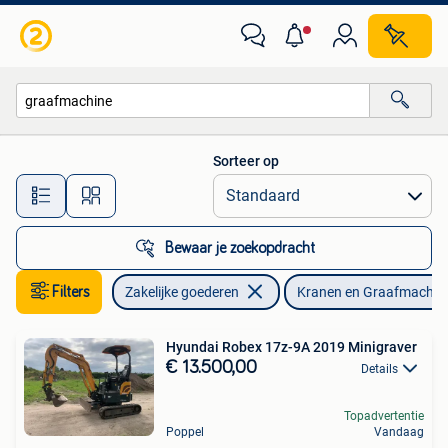
Machines en Bouw | Kranen en Graafmachines
Sorteer op
Alle afstanden…
Bewaar je zoekopdracht
Filters
Zakelijke goederen
Kranen en Graafmachin
Hyundai Robex 17z-9A 2019 Minigraver
€ 13.500,00
Details
Topadvertentie
Poppel
Vandaag