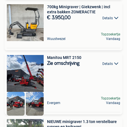
700kg Minigraver | Giekzwenk | incl
extra bakken ZOMERACTIE
€ 3.950,00
Details
Topzoekertje
Wuustwezel
Vandaag
Manitou MRT 2150
Zie omschrijving
Details
Topzoekertje
Evergem
Vandaag
NIEUWE minigraver 1.3 ton verstelbare
rupsen en knikarm!