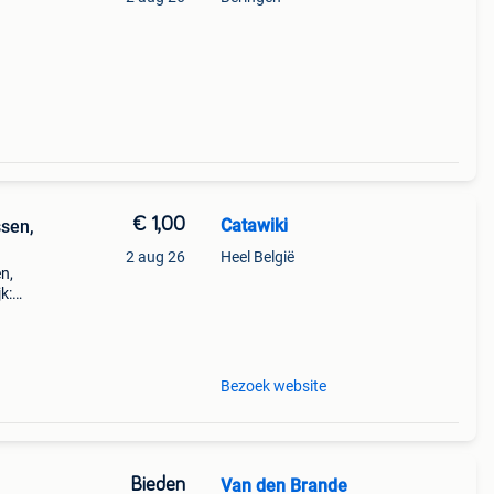
€ 1,00
Catawiki
ssen,
2 aug 26
Heel België
n,
k:
Bezoek website
Bieden
Van den Brande