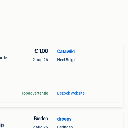
€ 1,00
Catawiki
arde:
2 aug 26
Heel België
5
oede
Topadvertentie
Bezoek website
Bieden
droepy
ijs
2 aug 26
Beringen