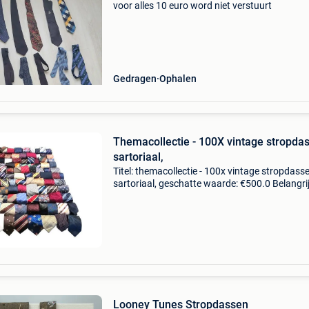
voor alles 10 euro word niet verstuurt
Gedragen
Ophalen
Themacollectie - 100X vintage stropda
sartoriaal,
Titel: themacollectie - 100x vintage stropdasse
sartoriaal, geschatte waarde: €500.0 Belangrij
winnende biedingen zijn exclusief 9%
koperbescherming + €3 exclusief lot van 100
stropdasse
Looney Tunes Stropdassen