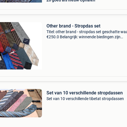
Zo goed als nieuw
Ophalen
Other brand - Stropdas set
Titel: other brand - stropdas set geschatte wa
€250.0 Belangrijk: winnende biedingen zijn
exclusief 9% koperbescherming + €3 set van 2
stropdassen van uitstekende kwaliteit en in g
Set van 10 verschillende stropdassen
Set van 10 verschillende tibetat stropdassen