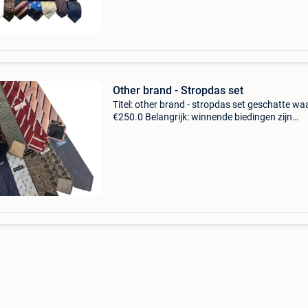
stropdasse
Other brand - Stropdas set
Titel: other brand - stropdas set geschatte wa
€250.0 Belangrijk: winnende biedingen zijn
exclusief 9% koperbescherming + €3 set van 2
stropdassen van uitstekende kwaliteit en in g