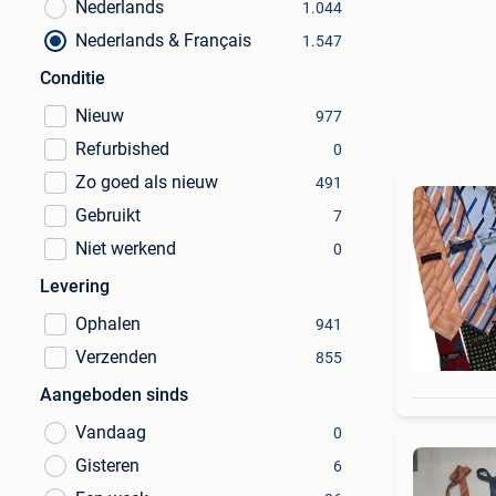
Nederlands
1.044
Nederlands & Français
1.547
Conditie
Nieuw
977
Refurbished
0
Zo goed als nieuw
491
Gebruikt
7
Niet werkend
0
Levering
Ophalen
941
Verzenden
855
Aangeboden sinds
Vandaag
0
Gisteren
6