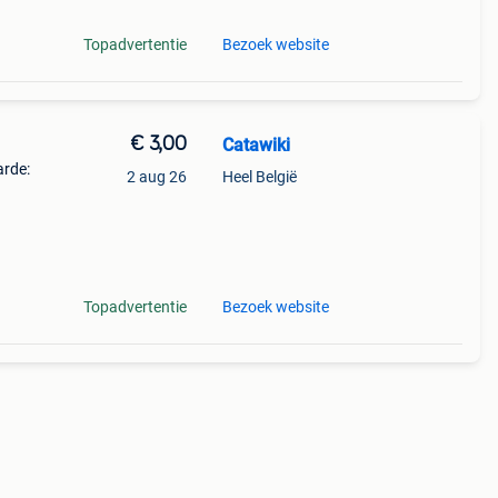
Topadvertentie
Bezoek website
€ 3,00
Catawiki
arde:
2 aug 26
Heel België
5
oede
Topadvertentie
Bezoek website