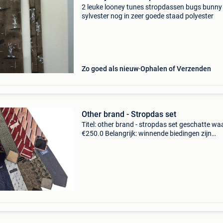
2 leuke looney tunes stropdassen bugs bunny
sylvester nog in zeer goede staad polyester
Zo goed als nieuw
Ophalen of Verzenden
Other brand - Stropdas set
Titel: other brand - stropdas set geschatte wa
€250.0 Belangrijk: winnende biedingen zijn
exclusief 9% koperbescherming + €3 set van 2
stropdassen van uitstekende kwaliteit en in g