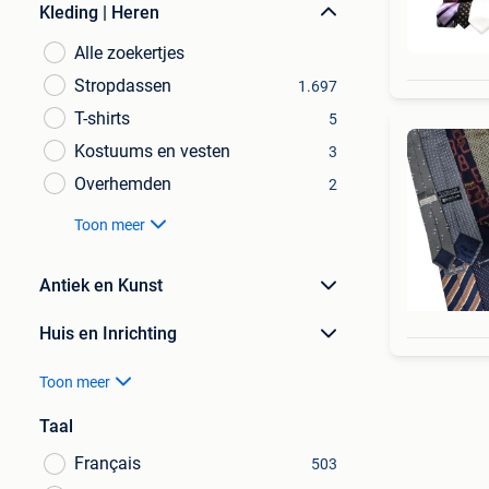
Kleding | Heren
Alle zoekertjes
Stropdassen
1.697
T-shirts
5
Kostuums en vesten
3
Overhemden
2
Toon meer
Antiek en Kunst
Huis en Inrichting
Toon meer
Taal
Français
503