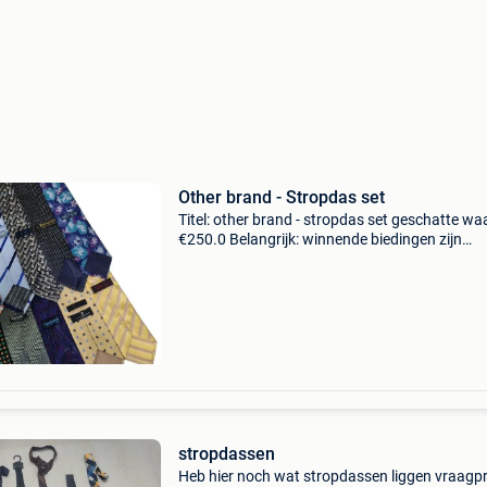
Other brand - Stropdas set
Titel: other brand - stropdas set geschatte wa
€250.0 Belangrijk: winnende biedingen zijn
exclusief 9% koperbescherming + €3 set van 2
stropdassen van uitstekende kwaliteit en in g
stropdassen
Heb hier noch wat stropdassen liggen vraagpr