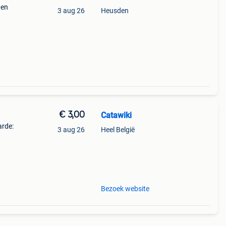
 en
3 aug 26
Heusden
€ 3,00
Catawiki
arde:
3 aug 26
Heel België
5
oede
Bezoek website