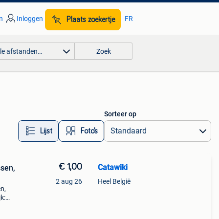
n
Inloggen
FR
Plaats zoekertje
lle afstanden…
Zoek
Sorteer op
Lijst
Foto’s
€ 1,00
Catawiki
ssen,
2 aug 26
Heel België
n,
k: