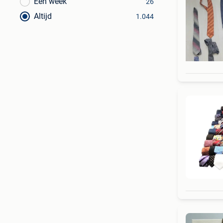
Een week
26
Altijd
1.044