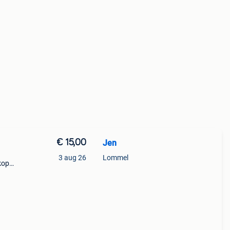
€ 15,00
Jen
.
3 aug 26
Lommel
koper.