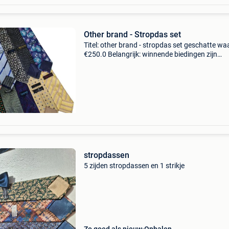
Other brand - Stropdas set
Titel: other brand - stropdas set geschatte wa
€250.0 Belangrijk: winnende biedingen zijn
exclusief 9% koperbescherming + €3 set van 2
stropdassen van uitstekende kwaliteit en in g
stropdassen
5 zijden stropdassen en 1 strikje