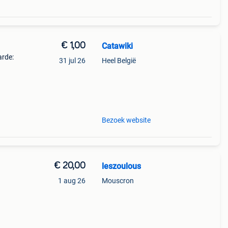
€ 1,00
Catawiki
arde:
31 jul 26
Heel België
5
oede
Bezoek website
€ 20,00
leszoulous
1 aug 26
Mouscron