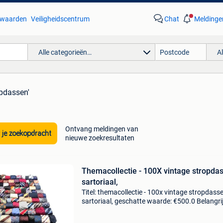
waarden
Veiligheidscentrum
Chat
Meldinge
Alle categorieën…
A
opdassen'
Ontvang meldingen van
 je zoekopdracht
nieuwe zoekresultaten
Themacollectie - 100X vintage stropda
sartoriaal,
Titel: themacollectie - 100x vintage stropdasse
sartoriaal, geschatte waarde: €500.0 Belangrij
winnende biedingen zijn exclusief 9%
koperbescherming + €3 exclusief lot van 100