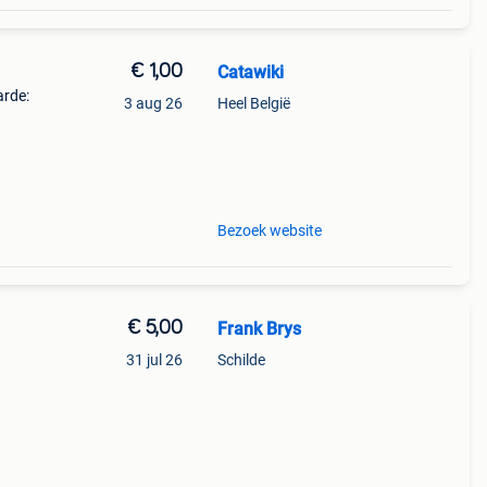
€ 1,00
Catawiki
arde:
3 aug 26
Heel België
5
oede
Bezoek website
€ 5,00
Frank Brys
31 jul 26
Schilde