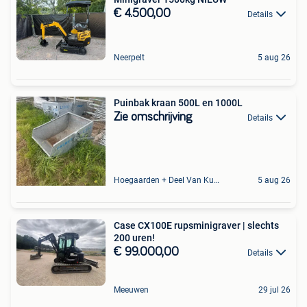
€ 4.500,00
Details
Neerpelt
5 aug 26
Puinbak kraan 500L en 1000L
Zie omschrijving
Details
Hoegaarden + Deel Van Kumtich + Deel Van Tienen
5 aug 26
Case CX100E rupsminigraver | slechts
200 uren!
€ 99.000,00
Details
Meeuwen
29 jul 26