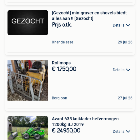
[Gezocht] minigraver en shovels biedt
alles aan !! [Gezocht]
Prijs o.t.k.
Details
Xhendelesse
29 jul 26
Rollmops
€ 1.750,00
Details
Borgloon
27 jul 26
Avant 635 kniklader hefvermogen
1200kg BJ 2019
€ 24.950,00
Details