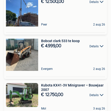
€ 12.500,00
Details
Peer
2 aug 26
Bobcat clark 533 te koop
€ 4.999,00
Details
Evergem
2 aug 26
Kubota KX41-3V Minigraver – Bouwjaar
2007
€ 12.750,00
Details
Mol
3 aug 26