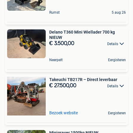
Rumst
5 aug 26
Delano T360 Mini Wiellader 700 kg
NIEUW
€ 3.500,00
Details
Neerpelt
Eergisteren
Takeuchi TB217R – Direct leverbaar
€ 27.500,00
Details
Bezoek website
Eergisteren
Minigraver 1500kg NIEUW