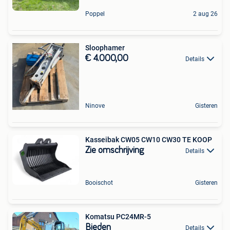
Poppel
2 aug 26
Sloophamer
€ 4.000,00
Details
Ninove
Gisteren
Kasseibak CW05 CW10 CW30 TE KOOP
Zie omschrijving
Details
Booischot
Gisteren
Komatsu PC24MR-5
Bieden
Details