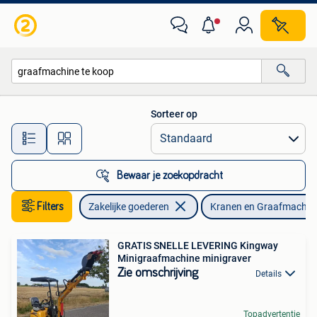
Machines en Bouw | Kranen en Graafmachines
Sorteer op
Alle afstanden…
Bewaar je zoekopdracht
Filters
Zakelijke goederen
Kranen en Graafmachin
GRATIS SNELLE LEVERING Kingway
Minigraafmachine minigraver
Zie omschrijving
Details
Topadvertentie