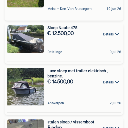
Meise + Deel Van Brussegem
19 jun 26
Sloep Naute 475
€ 12.500,00
Details
De Klinge
9 jul 26
Luxe sloep met trailer elektrisch ,
benzine.
€ 14.500,00
Details
Antwerpen
2 jul 26
stalen sloep / vissersboot
Bieden