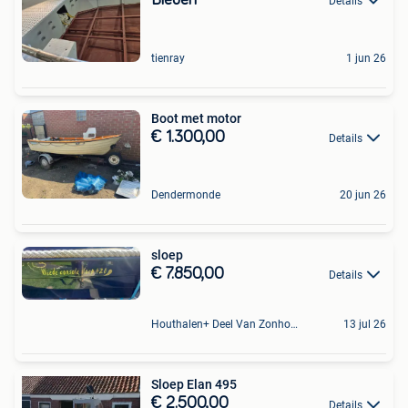
Details
tienray
1 jun 26
Boot met motor
€ 1.300,00
Details
Dendermonde
20 jun 26
sloep
€ 7.850,00
Details
Houthalen+ Deel Van Zonhoven En Zolder
13 jul 26
Sloep Elan 495
€ 2.500,00
Details