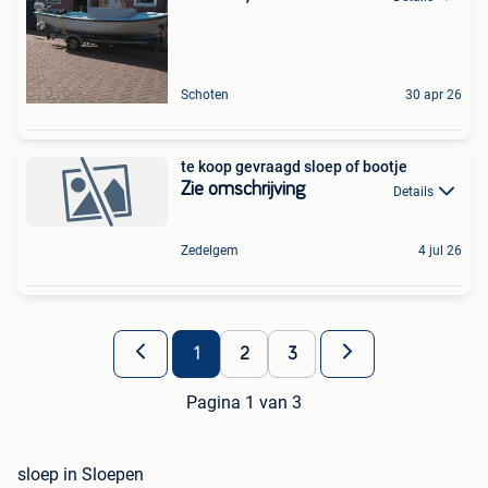
Schoten
30 apr 26
te koop gevraagd sloep of bootje
Zie omschrijving
Details
Zedelgem
4 jul 26
1
2
3
Pagina 1 van 3
sloep in Sloepen