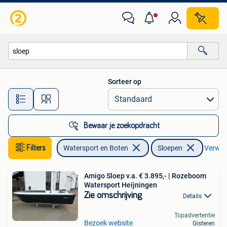
Sloepen
Sorteer op
Alle afstanden…
Bewaar je zoekopdracht
Filters
Watersport en Boten
Sloepen
Verwijd
Amigo Sloep v.a. € 3.895,- | Rozeboom
Watersport Heijningen
Zie omschrijving
Details
Topadvertentie
Bezoek website
Gisteren