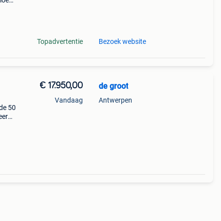
sloep
t
Topadvertentie
Bezoek website
€ 17.950,00
de groot
Vandaag
Antwerpen
ude 50
eer
 uit