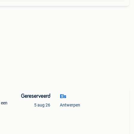
Gereserveerd
Els
 een
5 aug 26
Antwerpen