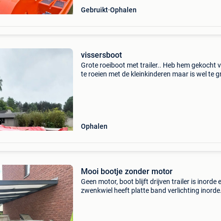
Gebruikt
Ophalen
vissersboot
Grote roeiboot met trailer.. Heb hem gekocht 
te roeien met de kleinkinderen maar is wel te g
Is meer een visserboot. Ze hebben hen vroege
gemaakt omdat er water was
binnengekomen,maar dat i
Ophalen
Mooi bootje zonder motor
Geen motor, boot blijft drijven trailer is inorde 
zwenkwiel heeft platte band verlichting inord
hem zelf opknappen maar kom er niet aan toe
Zeker nog de moeite waard. Kom eens kijken