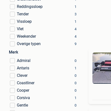
Reddingssloep
1
Tender
3
Vissloep
1
Vlet
4
Weekender
4
Overige typen
9
Merk
Admiral
0
Antaris
1
Clever
0
Coastliner
0
Cooper
0
Corsiva
1
Gentle
0