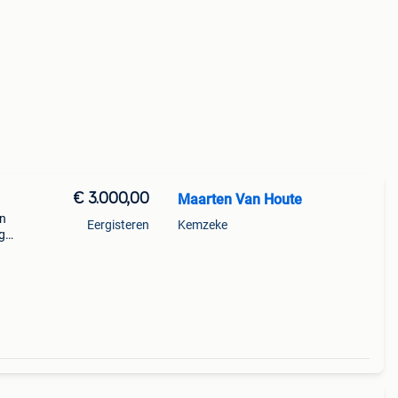
€ 3.000,00
Maarten Van Houte
en
Eergisteren
Kemzeke
g
e,