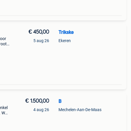
€ 450,00
Trikske
voor
5 aug 26
Ekeren
root.
r
€ 1.500,00
B
enkel
4 aug 26
Mechelen-Aan-De-Maas
e. Wou
.