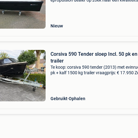
epropulsion dealer op zoek naar een kwaliteit
voor een eerlijke prijs? Bij rozeboom waterspor
bent u aan het juiste adres voor het volledig
Nieuw
Corsiva 590 Tender sloep Incl. 50 pk en
trailer
Te koop: corsiva 590 tender (2013) met evinr
pk + kalf 1500 kg trailer vraagprijs: € 17.950 Z
nette en goed onderhouden corsiva 590 tender
2013. Deze stijlvolle en comfortabele tende
Gebruikt
Ophalen