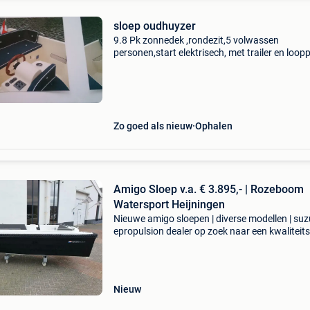
sloep oudhuyzer
9.8 Pk zonnedek ,rondezit,5 volwassen
personen,start elektrisech, met trailer en loop
veilig opladen en lossen deze wordt verkocht 
gezondheid en in opdracht zeer zuinig in verbr
047082244
Zo goed als nieuw
Ophalen
Amigo Sloep v.a. € 3.895,- | Rozeboom
Watersport Heijningen
Nieuwe amigo sloepen | diverse modellen | suz
epropulsion dealer op zoek naar een kwaliteit
voor een eerlijke prijs? Bij rozeboom waterspor
bent u aan het juiste adres voor het volledig
Nieuw