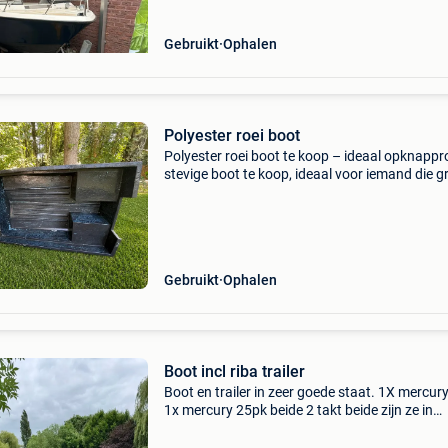
Gebruikt
Ophalen
Polyester roei boot
Polyester roei boot te koop – ideaal opknappr
stevige boot te koop, ideaal voor iemand die 
klust of op zoek is naar een betaalbaar project
boot heeft enkele scheuren en lekken en is daa
Gebruikt
Ophalen
Boot incl riba trailer
Boot en trailer in zeer goede staat. 1X mercur
1x mercury 25pk beide 2 takt beide zijn ze in
uitstekende staat en hebben ze onlangs volled
onderhoud gehad. Boot is langs binnen gevul