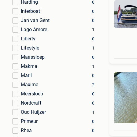
Harding
0
Interboat
0
Jan van Gent
0
Lago Amore
1
Liberty
0
Lifestyle
1
Maassloep
0
Makma
1
Maril
0
Maxima
2
Meersloep
0
Nordcraft
0
Oud Huijzer
1
Primeur
0
Rhea
0