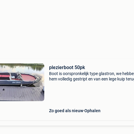
plezierboot 50pk
Boot is oorspronkelijk type glastron, we hebb
hem volledig gestript en van een lege kuip teru
opgebouwd: nieuwe vloer, nieuwe stuurconsol
nieuwe banken(met op maat gemaakte
waterbestendige kussen
Zo goed als nieuw
Ophalen