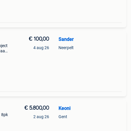
€ 100,00
Sander
oject
4 aug 26
Neerpelt
graag
. De
€ 5.800,00
Keoni
y 8pk
2 aug 26
Gent
ig
d met