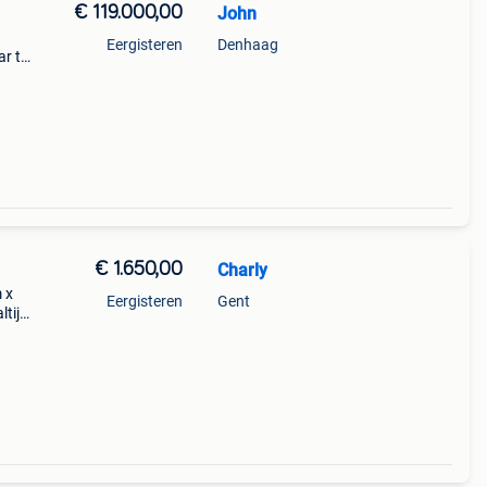
€ 119.000,00
John
Eergisteren
Denhaag
ar td
enen
r
€ 1.650,00
Charly
 x
Eergisteren
Gent
ltijd
 de