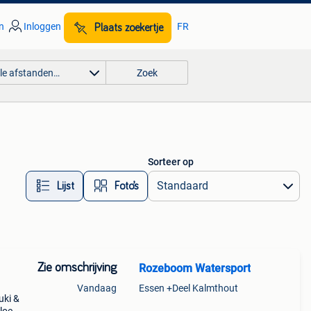
n
Inloggen
FR
Plaats zoekertje
lle afstanden…
Zoek
Sorteer op
Lijst
Foto’s
Zie omschrijving
Rozeboom Watersport
Vandaag
Essen +Deel Kalmthout
uki &