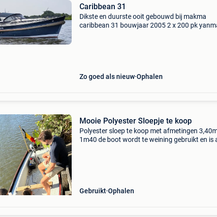
Caribbean 31
Dikste en duurste ooit gebouwd bij makma
caribbean 31 bouwjaar 2005 2 x 200 pk yanm
pas zeer groot onderhoud gehad €11000 rek
en documentatie ter inzage inruil bespreekbaa
https:youtu.b
Zo goed als nieuw
Ophalen
Mooie Polyester Sloepje te koop
Polyester sloep te koop met afmetingen 3,40m
1m40 de boot wordt te weining gebruikt en is a
uit het water gehaald. Hij ligt nu in afsnee aan
leie en is ideaal voor plezierritjes met 2 tot 4
Gebruikt
Ophalen