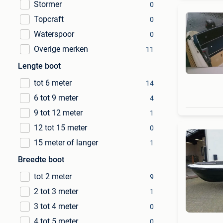
Stormer
0
Topcraft
0
Waterspoor
0
Overige merken
11
Lengte boot
tot 6 meter
14
6 tot 9 meter
4
9 tot 12 meter
1
12 tot 15 meter
0
15 meter of langer
1
Breedte boot
tot 2 meter
9
2 tot 3 meter
1
3 tot 4 meter
0
4 tot 5 meter
0