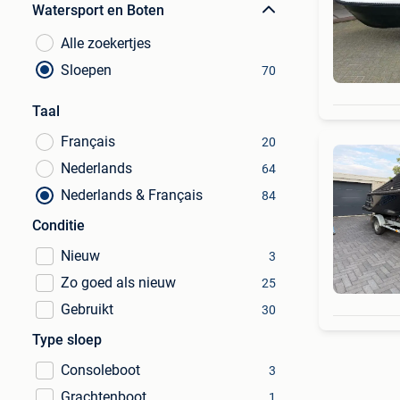
Watersport en Boten
Alle zoekertjes
Sloepen
70
Taal
Français
20
Nederlands
64
Nederlands & Français
84
Conditie
Nieuw
3
Zo goed als nieuw
25
Gebruikt
30
Type sloep
Consoleboot
3
Grachtenboot
1