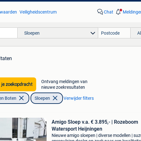
waarden
Veiligheidscentrum
Chat
Meldinge
Sloepen
A
ltaten
Ontvang meldingen van
 je zoekopdracht
nieuwe zoekresultaten
en Boten
Sloepen
Verwijder filters
Amigo Sloep v.a. € 3.895,- | Rozeboom
Watersport Heijningen
Nieuwe amigo sloepen | diverse modellen | suz