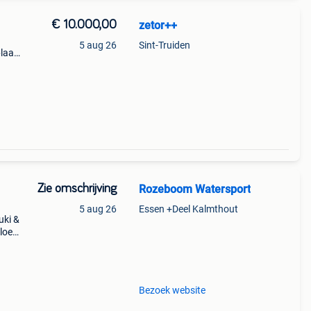
€ 10.000,00
zetor++
5 aug 26
Sint-Truiden
plaat
door
uik
Zie omschrijving
Rozeboom Watersport
5 aug 26
Essen +Deel Kalmthout
uki &
sloep
t
Bezoek website