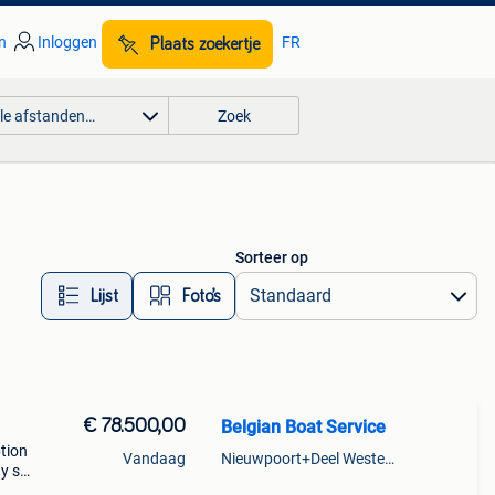
n
Inloggen
FR
Plaats zoekertje
lle afstanden…
Zoek
Sorteer op
Lijst
Foto’s
€ 78.500,00
Belgian Boat Service
ption
Vandaag
Nieuwpoort+Deel Westende
ay spx
 met