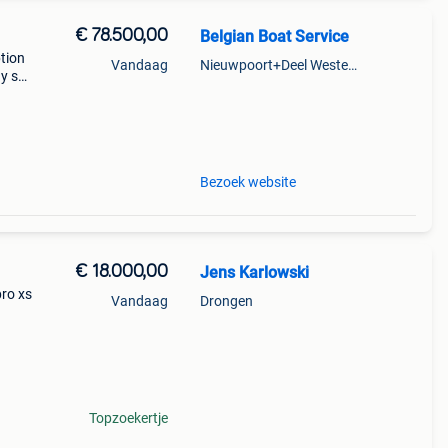
€ 78.500,00
Belgian Boat Service
ption
Vandaag
Nieuwpoort+Deel Westende
ay spx
 met
d
Bezoek website
€ 18.000,00
Jens Karlowski
ro xs
Vandaag
Drongen
s.
ig te
Topzoekertje