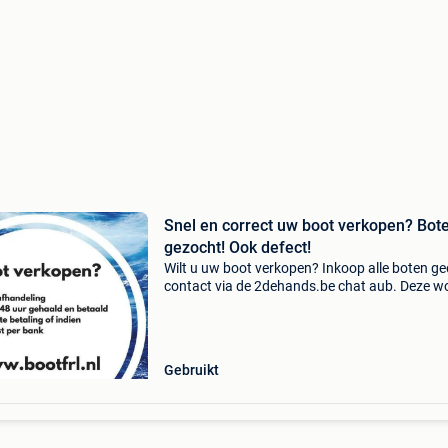
Snel en correct uw boot verkopen? Bot
gezocht! Ook defect!
Wilt u uw boot verkopen? Inkoop alle boten g
contact via de 2dehands.be chat aub. Deze w
niet gelezen contact via onze website of wha
aub. Vul snel en gemakkelijk het contactformul
op o
Gebruikt