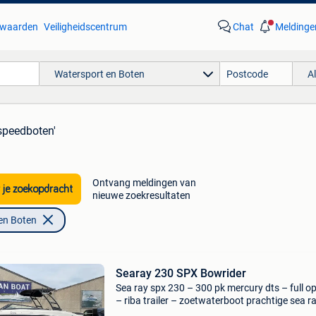
waarden
Veiligheidscentrum
Chat
Meldinge
Watersport en Boten
A
'speedboten'
Ontvang meldingen van
 je zoekopdracht
nieuwe zoekresultaten
en Boten
Searay 230 SPX Bowrider
Sea ray spx 230 – 300 pk mercury dts – full o
– riba trailer – zoetwaterboot prachtige sea r
230 sportboot in uitstekende staat, uitgerust