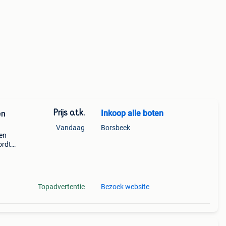
Prijs o.t.k.
Inkoop alle boten
en
Vandaag
Borsbeek
een
ordt
tsapp
ier
Topadvertentie
Bezoek website