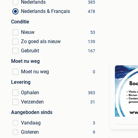
Nederlands
385
Nederlands & Français
478
Conditie
Nieuw
53
Zo goed als nieuw
139
Gebruikt
167
Moet nu weg
Moet nu weg
0
Levering
Ophalen
383
Verzenden
31
Aangeboden sinds
Vandaag
3
Gisteren
9