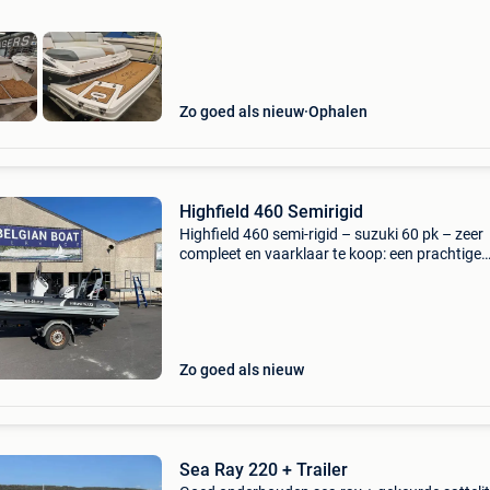
Zo goed als nieuw
Ophalen
Highfield 460 Semirigid
Highfield 460 semi-rigid – suzuki 60 pk – zeer
compleet en vaarklaar te koop: een prachtige
highfield 460 semi-rigid (rib) 2017 in uitsteke
staat. Deze boot is uitgerust met een suzuki 6
2023 v
Zo goed als nieuw
Sea Ray 220 + Trailer