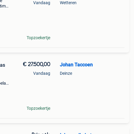
te
Vandaag
Wetteren
,56m
ers
Topzoekertje
€ 27.500,00
Johan Taccoen
las
Vandaag
Deinze
belas
olle
e
Topzoekertje