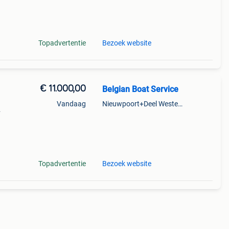
d
Topadvertentie
Bezoek website
€ 11.000,00
Belgian Boat Service
Vandaag
Nieuwpoort+Deel Westende
nde
0 pk
Topadvertentie
Bezoek website