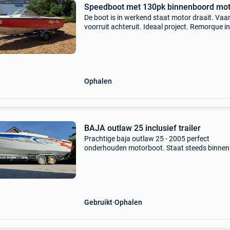
Speedboot met 130pk binnenboord mot
De boot is in werkend staat motor draait. Vaar
voorruit achteruit. Ideaal project. Remorque in
begrepen 0477049500
Ophalen
BAJA outlaw 25 inclusief trailer
Prachtige baja outlaw 25 - 2005 perfect
onderhouden motorboot. Staat steeds binnen
oktober tot mei. Na elke vaartocht uitgenome
gekuist. Staat perfect in orde. Weg wegens
tijdgebrek. Mercruise
Gebruikt
Ophalen