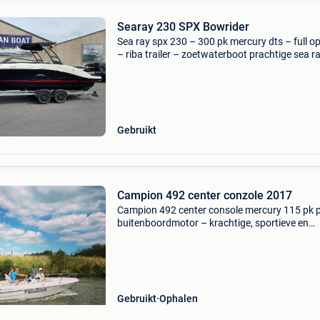
Searay 230 SPX Bowrider
Sea ray spx 230 – 300 pk mercury dts – full o
– riba trailer – zoetwaterboot prachtige sea r
230 sportboot in uitstekende staat, uitgerust
een krachtige 300 pk mercury dts motor. Volle
Gebruikt
Campion 492 center conzole 2017
Campion 492 center console mercury 115 pk p
buitenboordmotor – krachtige, sportieve en
betrouwbare motor met uitstekende prestatie
Riba trailer inbegrepen, zodat de boot eenvoud
vervoeren
Gebruikt
Ophalen