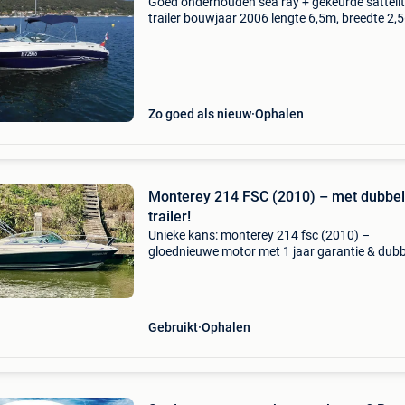
Goed onderhouden sea ray + gekeurde satteli
trailer bouwjaar 2006 lengte 6,5m, breedte 2
binnenmotor: mercruiser 4.3 (1000 Vaar uren)
kleine binnen kabine met slaapplaats voor 2 p
watertank i
Zo goed als nieuw
Ophalen
Monterey 214 FSC (2010) – met dubbe
trailer!
Unieke kans: monterey 214 fsc (2010) –
gloednieuwe motor met 1 jaar garantie & dub
trailer! Ben je op zoek naar een sportieve, stijlv
en betrouwbare sportboot waar je de komend
jaren geg
Gebruikt
Ophalen