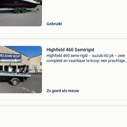
een krachtige 300 pk mercury dts motor. Volle
Gebruikt
Highfield 460 Semirigid
Highfield 460 semi-rigid – suzuki 60 pk – zeer
compleet en vaarklaar te koop: een prachtige
highfield 460 semi-rigid (rib) 2017 in uitsteke
staat. Deze boot is uitgerust met een suzuki 6
2023 v
Zo goed als nieuw