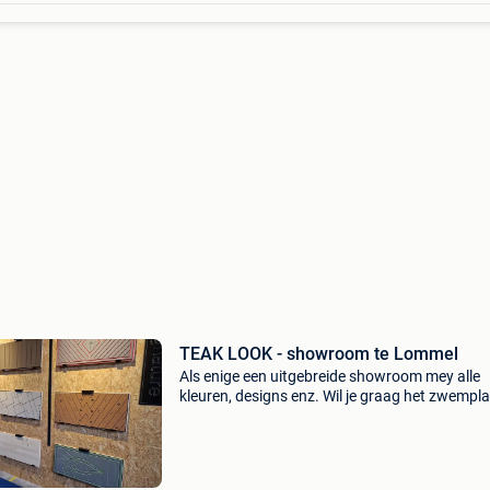
TEAK LOOK - showroom te Lommel
Als enige een uitgebreide showroom mey alle
kleuren, designs enz. Wil je graag het zwempl
en/of de complete kuip voorzien van een
comfortabele antislip vloer? Koop rechtstreeks
de fabrikant e