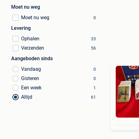
Moet nu weg
Moet nu weg
0
Levering
Ophalen
33
Verzenden
56
Aangeboden sinds
Vandaag
0
Gisteren
0
Een week
1
Altijd
61