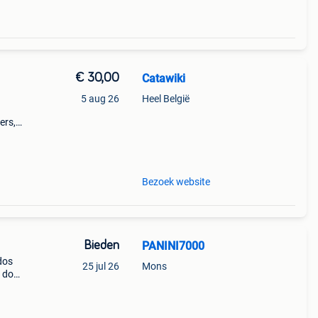
€ 30,00
Catawiki
5 aug 26
Heel België
ers,
Bezoek website
Bieden
PANINI7000
 dos
25 jul 26
Mons
s dos