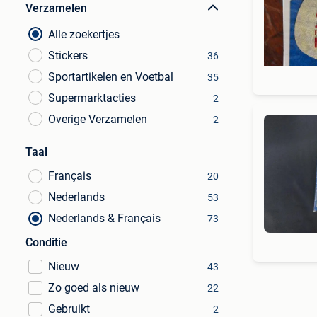
Verzamelen
Alle zoekertjes
Stickers
36
Sportartikelen en Voetbal
35
Supermarktacties
2
Overige Verzamelen
2
Taal
Français
20
Nederlands
53
Nederlands & Français
73
Conditie
Nieuw
43
Zo goed als nieuw
22
Gebruikt
2