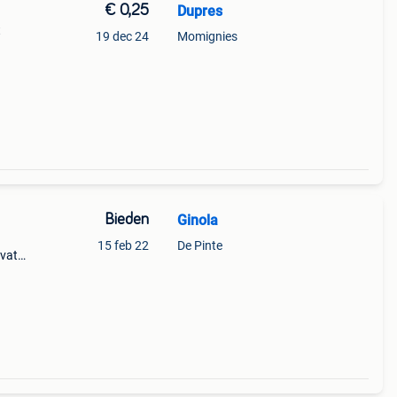
€ 0,25
Dupres
t
19 dec 24
Momignies
Bieden
Ginola
15 feb 22
De Pinte
evat
 in
r al