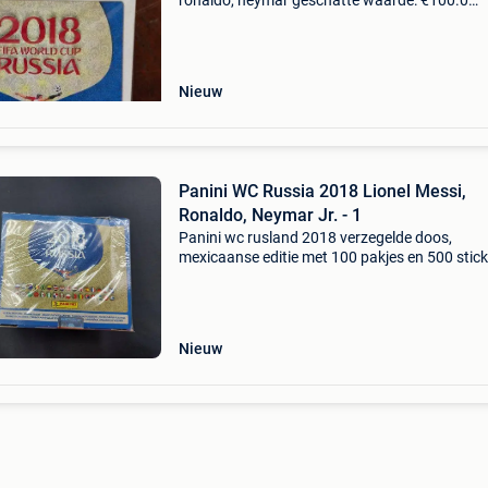
ronaldo, neymar geschatte waarde: €100.0
Belangrijk: winnende biedingen zijn exclusief 
koperbescherming + €3 panini - originele nieu
Nieuw
Panini WC Russia 2018 Lionel Messi,
Ronaldo, Neymar Jr. - 1
Panini wc rusland 2018 verzegelde doos,
mexicaanse editie met 100 pakjes en 500 stick
met atleten lionel messi, cristiano ronaldo en
neymar jr., In uitstekende staat (ex) en met 1
object. Titel: p
Nieuw