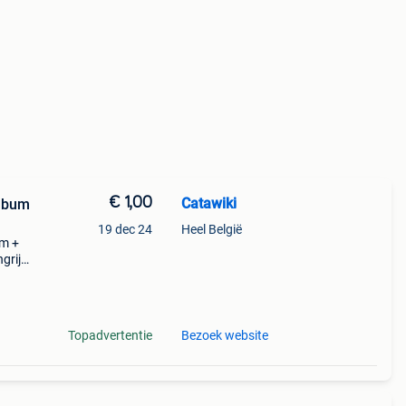
€ 1,00
Catawiki
album
19 dec 24
Heel België
um +
grijk:
Topadvertentie
Bezoek website