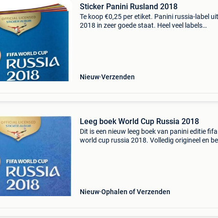
Sticker Panini Rusland 2018
Te koop €0,25 per etiket. Panini russia-label ui
2018 in zeer goede staat. Heel veel labels
beschikbaar, aarzel niet om te vragen.
Verzendkosten: waarde van de postzegel
Nieuw
Verzenden
Leeg boek World Cup Russia 2018
Dit is een nieuw leeg boek van panini editie fifa
world cup russia 2018. Volledig origineel en b
nog een startersset van 6 stickers. Op te halen
schoten, de pinte en omgeving antwerpen. Voo
Nieuw
Ophalen of Verzenden