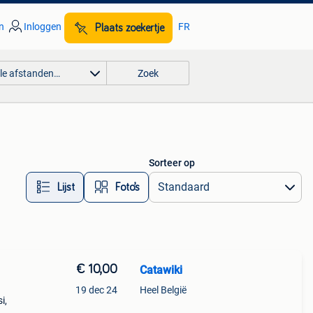
n
Inloggen
FR
Plaats zoekertje
lle afstanden…
Zoek
Sorteer op
Lijst
Foto’s
€ 10,00
Catawiki
19 dec 24
Heel België
i,