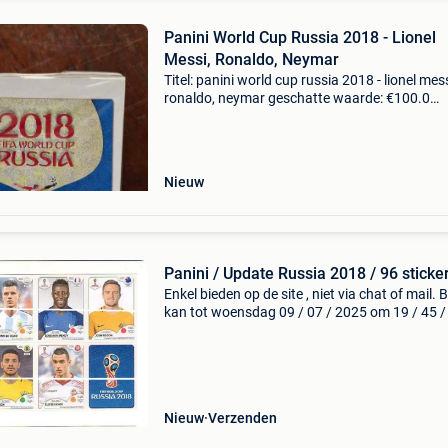
Panini World Cup Russia 2018 - Lionel
Messi, Ronaldo, Neymar
Titel: panini world cup russia 2018 - lionel mess
ronaldo, neymar geschatte waarde: €100.0
Belangrijk: winnende biedingen zijn exclusief 
koperbescherming + €3 panini - originele nieu
Nieuw
Panini / Update Russia 2018 / 96 sticke
Enkel bieden op de site , niet via chat of mail. 
kan tot woensdag 09 / 07 / 2025 om 19 / 45 /
uur. Verzending: 3,20 € -----------------------------------
------------------------
Nieuw
Verzenden