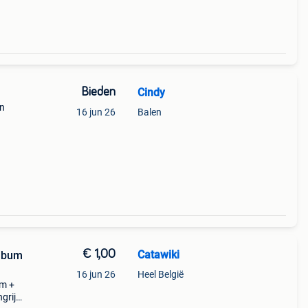
Bieden
Cindy
en
16 jun 26
Balen
€ 1,00
Catawiki
album
16 jun 26
Heel België
um +
grijk: