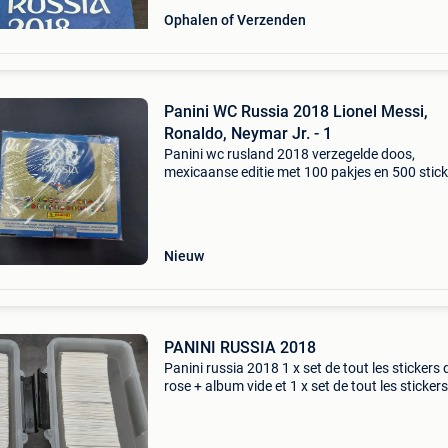
Ophalen of Verzenden
Panini WC Russia 2018 Lionel Messi,
Ronaldo, Neymar Jr. - 1
Panini wc rusland 2018 verzegelde doos,
mexicaanse editie met 100 pakjes en 500 stick
met atleten lionel messi, cristiano ronaldo en
neymar jr., In uitstekende staat (ex) en met 1
object. Titel: p
Nieuw
PANINI RUSSIA 2018
Panini russia 2018 1 x set de tout les stickers
rose + album vide et 1 x set de tout les sticker
noir + album vide