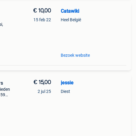
€ 10,00
Catawiki
15 feb 22
Heel België
i,
9%
we
Bezoek website
€ 15,00
jessie
rs
Bieden
2 jul 25
Diest
 59
-------