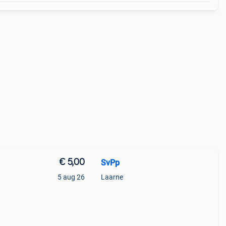
€ 5,00
SvPp
5 aug 26
Laarne