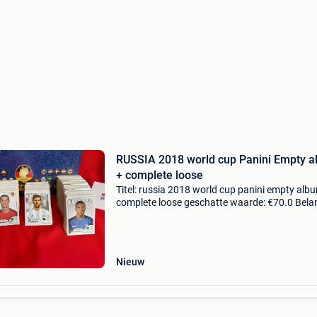
RUSSIA 2018 world cup Panini Empty 
+ complete loose
Titel: russia 2018 world cup panini empty alb
complete loose geschatte waarde: €70.0 Belan
winnende biedingen zijn exclusief 9%
koperbescherming + €3 veiling: leeg album +
volledig
Nieuw