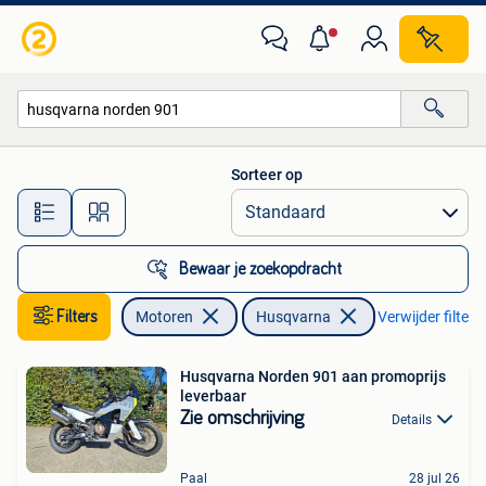
Motoren | Husqvarna
Sorteer op
Alle afstanden…
Bewaar je zoekopdracht
Filters
Motoren
Husqvarna
Verwijder filters
Husqvarna Norden 901 aan promoprijs
leverbaar
Zie omschrijving
Details
Paal
28 jul 26