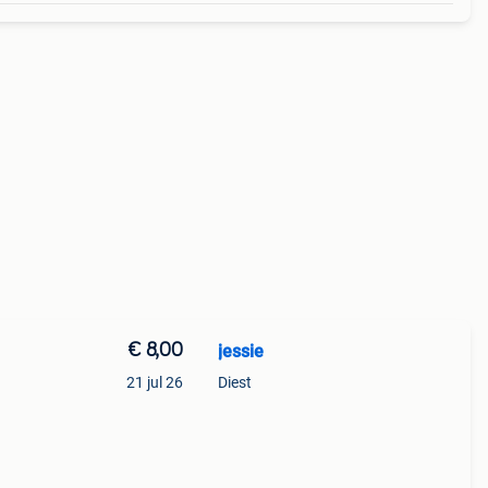
€ 8,00
jessie
21 jul 26
Diest