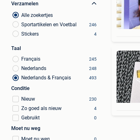
Verzamelen
Alle zoekertjes
Sportartikelen en Voetbal
246
Stickers
4
Taal
Français
245
Nederlands
248
Nederlands & Français
493
Conditie
Nieuw
230
Zo goed als nieuw
4
Gebruikt
0
Moet nu weg
Moet nu weg
0