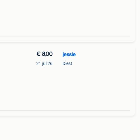
€ 8,00
jessie
21 jul 26
Diest