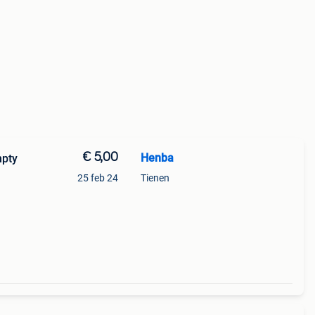
€ 5,00
Henba
mpty
25 feb 24
Tienen