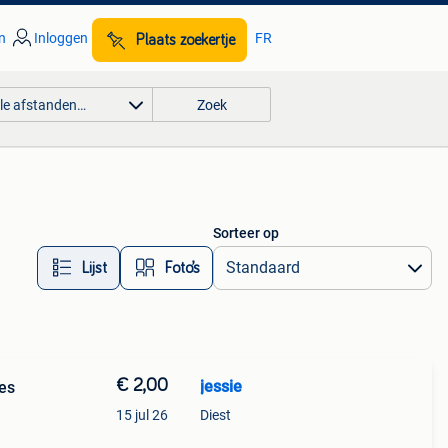
n
Inloggen
FR
Plaats zoekertje
lle afstanden…
Zoek
Sorteer op
Lijst
Foto’s
€ 2,00
jessie
les
15 jul 26
Diest