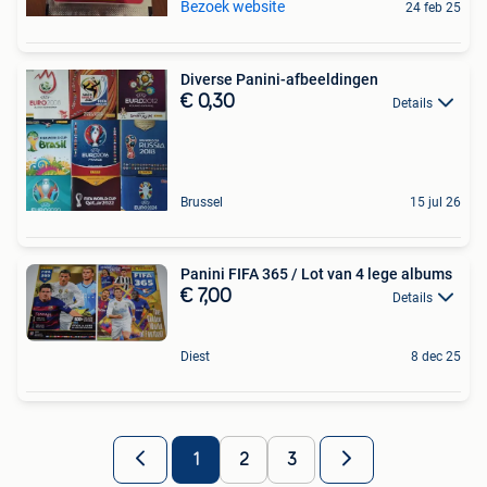
Bezoek website
24 feb 25
Diverse Panini-afbeeldingen
€ 0,30
Details
Brussel
15 jul 26
Panini FIFA 365 / Lot van 4 lege albums
€ 7,00
Details
Diest
8 dec 25
1
2
3