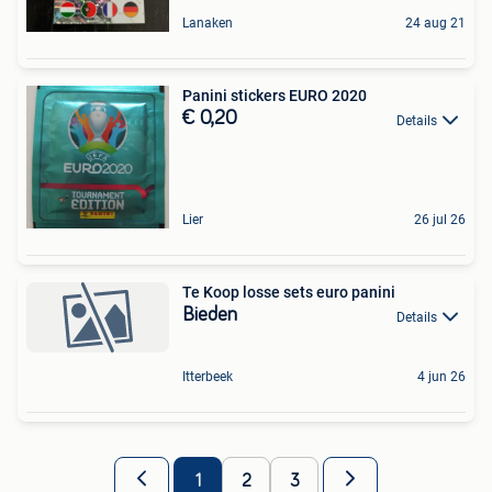
Lanaken
24 aug 21
Panini stickers EURO 2020
€ 0,20
Details
Lier
26 jul 26
Te Koop losse sets euro panini
Bieden
Details
Itterbeek
4 jun 26
1
2
3