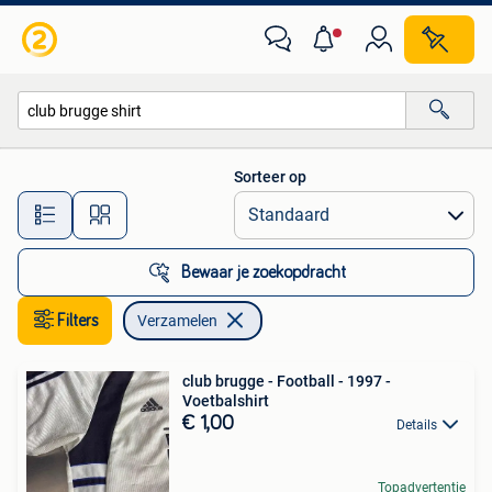
Verzamelen
Sorteer op
Alle afstanden…
Bewaar je zoekopdracht
Filters
Verzamelen
club brugge - Football - 1997 -
Voetbalshirt
€ 1,00
Details
Topadvertentie