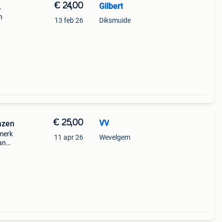
€ 24,00
Gilbert
.
n
13 feb 26
Diksmuide
€ 25,00
VV
azen
 merk
11 apr 26
Wevelgem
an
 glas,
bove