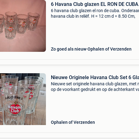
6 Havana Club glazen EL RON DE CUBA
6 havana club glazen el ron de cuba. Onderaa
havana club in reliëf. H = 12 cm d = 8.50 Cm,
Zo goed als nieuw
Ophalen of Verzenden
Nieuwe Originele Havana Club Set 6 Gl
Nieuwe set originele havana club glazen, met
op de voorkant gedrukt en op de achterkant v
het glas geschreven el ron de cuba. Onderkant
havana club in reliëf inhoud : 34 cl. Diameter 
Ophalen of Verzenden