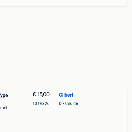
€ 15,00
Gilbert
Type
13 feb 26
Diksmuide
tail