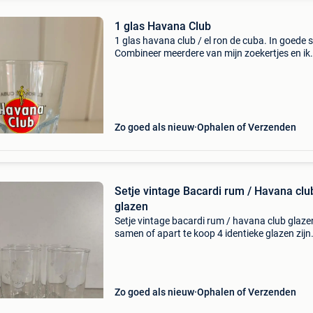
1 glas Havana Club
1 glas havana club / el ron de cuba. In goede s
Combineer meerdere van mijn zoekertjes en ik
maak een bundelkorting van 15 % of doe een 
bod.
Zo goed als nieuw
Ophalen of Verzenden
Setje vintage Bacardi rum / Havana clu
glazen
Setje vintage bacardi rum / havana club glaze
samen of apart te koop 4 identieke glazen zijn
verkocht verzending is mogelijk op risico van 
koper
Zo goed als nieuw
Ophalen of Verzenden