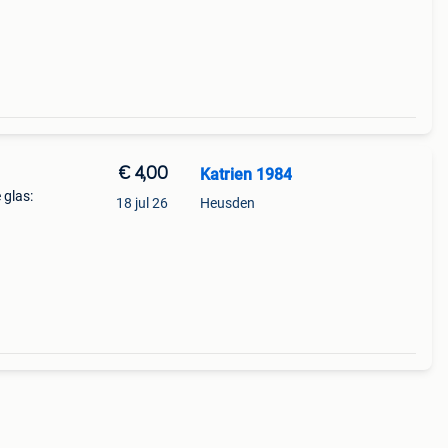
€ 4,00
Katrien 1984
 glas:
18 jul 26
Heusden