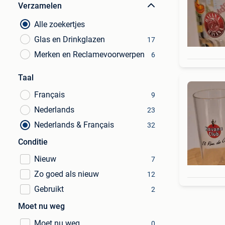
Verzamelen
Alle zoekertjes
Glas en Drinkglazen
17
Merken en Reclamevoorwerpen
6
Taal
Français
9
Nederlands
23
Nederlands & Français
32
Conditie
Nieuw
7
Zo goed als nieuw
12
Gebruikt
2
Moet nu weg
Moet nu weg
0