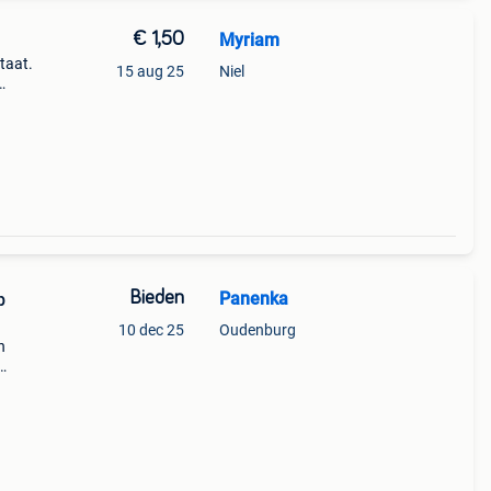
€ 1,50
Myriam
taat.
15 aug 25
Niel
goed
Bieden
Panenka
b
10 dec 25
Oudenburg
n
de