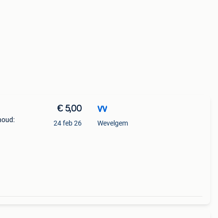
€ 5,00
VV
houd:
24 feb 26
Wevelgem