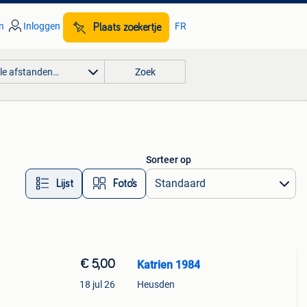
n
Inloggen
FR
Plaats zoekertje
lle afstanden…
Zoek
Sorteer op
Lijst
Foto’s
€ 5,00
Katrien 1984
18 jul 26
Heusden