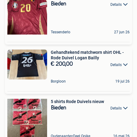
Bieden
Details
Tessenderlo
27 jun 26
Gehandtekend matchworn shirt OHL -
Rode Duivel Logan Bailly
€ 200,00
Details
Borgloon
19 jul 26
5 shirts Rode Duivels nieuw
Bieden
Details
Oudenaarde+Deel Ooike
16 mei 26