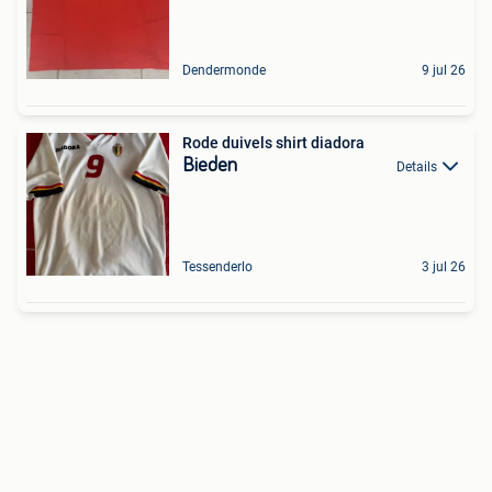
Dendermonde
9 jul 26
Rode duivels shirt diadora
Bieden
Details
Tessenderlo
3 jul 26