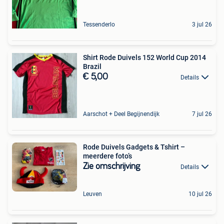
Tessenderlo
3 jul 26
Shirt Rode Duivels 152 World Cup 2014
Brazil
€ 5,00
Details
Aarschot + Deel Begijnendijk
7 jul 26
Rode Duivels Gadgets & Tshirt –
meerdere foto’s
Zie omschrijving
Details
Leuven
10 jul 26