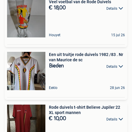
Veel voetbal van de Rode Duivels
€ 18,00
Details
Houyet
15 jul 26
Een uit truitje rode duivels 1982 /83 . Nr
van Maurice de sc
Bieden
Details
Eeklo
28 jun 26
Rode duivels t-shirt Believe Jupiler 22
XL sport mannen
€ 10,00
Details