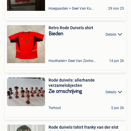
Hoegaarden + Deel Van Kumtich + Deel Van Tienen
29 nov 25
Retro Rode Duivels shirt
Bieden
Details
Houthalen+ Deel Van Zonhoven En Zolder
14 jun 26
Rode duivels: allerhande
verzamelobjecten
Zie omschrijving
Details
Torhout
5 jun 26
Rode duivels tshirt franky van der elst