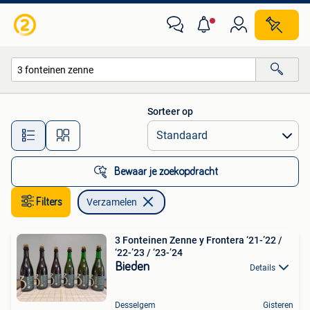
Verzamelen
Sorteer op
Alle afstanden…
Bewaar je zoekopdracht
Filters
Verzamelen
3 Fonteinen Zenne y Frontera ‘21-’22 /
‘22-’23 / ‘23-’24
Bieden
Details
Desselgem
Gisteren