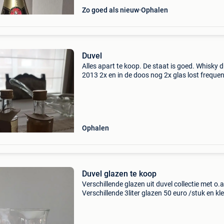
Zo goed als nieuw
Ophalen
Duvel
Alles apart te koop. De staat is goed. Whisky d
2013 2x en in de doos nog 2x glas lost frequen
hemels schenkritueel, duvelse passie glazen. F
duvel 3liter 2010 gesloten. Per item bieden
Ophalen
Duvel glazen te koop
Verschillende glazen uit duvel collectie met o.a
Verschillende 3liter glazen 50 euro /stuk en kl
stuks 10 euro / stuk of doe een goed voorstel.