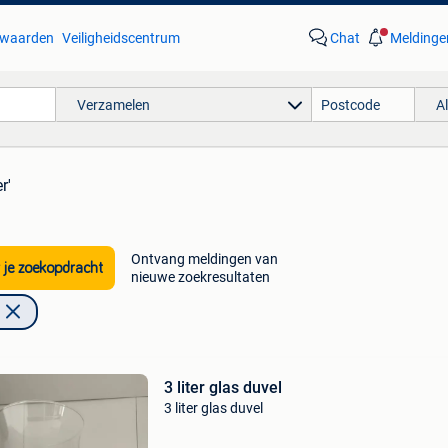
waarden
Veiligheidscentrum
Chat
Meldinge
Verzamelen
A
r'
Ontvang meldingen van
 je zoekopdracht
nieuwe zoekresultaten
3 liter glas duvel
3 liter glas duvel