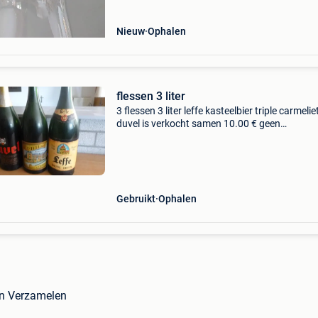
Nieuw
Ophalen
flessen 3 liter
3 flessen 3 liter leffe kasteelbier triple carmelie
duvel is verkocht samen 10.00 € geen
courierdiensten zelf afhalen en cash betalen
0486/87.67.67 Tony.depoortere@telenet.be
Gebruikt
Ophalen
 in Verzamelen