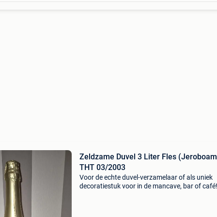
Zeldzame Duvel 3 Liter Fles (Jeroboam
THT 03/2003
Voor de echte duvel-verzamelaar of als uniek
decoratiestuk voor in de mancave, bar of café
Aangeboden: een originele en ongeopende 3
literfles duvel (jeroboam). Het betreft een fles
het klassieke