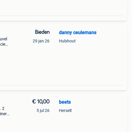
Bieden
danny ceulemans
uvel
29 jan 26
Hulshout
cies ,
les
€ 10,00
beets
. 2
5 jul 26
Herselt
einere