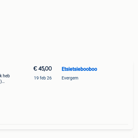
€ 45,00
Etsietsiebooboo
ik heb
19 feb 26
Evergem
g)