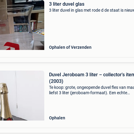
3 liter duvel glas
3 liter duvel in glas met rode d de staat is nieu
Ophalen of Verzenden
Duvel Jeroboam 3 liter – collector's ite
(2003)
Te koop: grote, ongeopende duvel fles van ma
liefst 3 liter (jeroboam-formaat). Een echte
eyecatcher voor liefhebbers van belgisch bier o
decoratief item. Kenmerken: inhoud: 3000 ml
alcoholperc
Ophalen