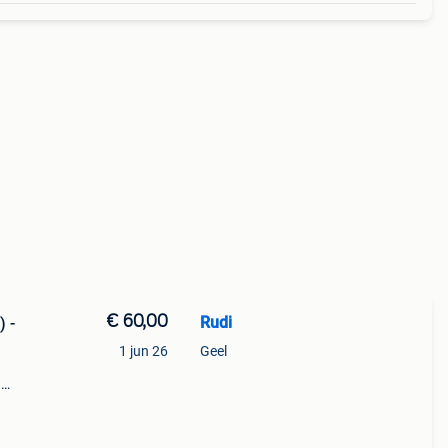
€ 60,00
Rudi
) -
1 jun 26
Geel
!
 met