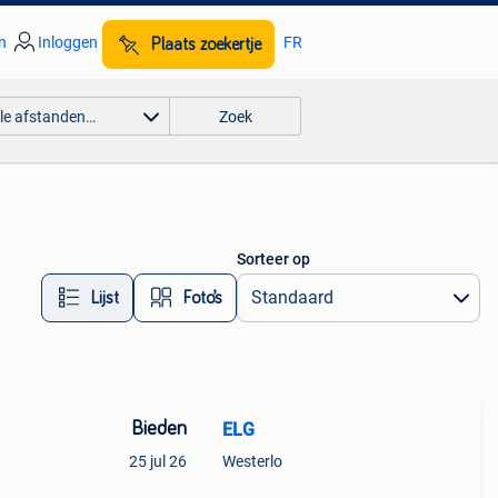
n
Inloggen
FR
Plaats zoekertje
lle afstanden…
Zoek
Sorteer op
Lijst
Foto’s
Bieden
ELG
25 jul 26
Westerlo