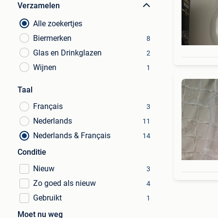
Verzamelen
Alle zoekertjes
Biermerken
8
Glas en Drinkglazen
2
Wijnen
1
Taal
Français
3
Nederlands
11
Nederlands & Français
14
Conditie
Nieuw
3
Zo goed als nieuw
4
Gebruikt
1
Moet nu weg