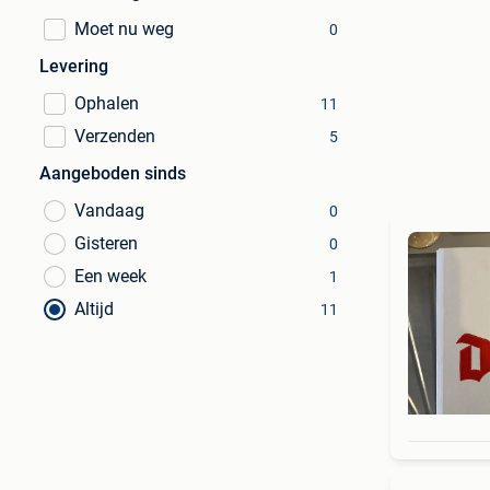
Moet nu weg
0
Levering
Ophalen
11
Verzenden
5
Aangeboden sinds
Vandaag
0
Gisteren
0
Een week
1
Altijd
11