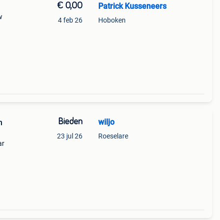
€ 0,00
Patrick Kusseneers
w
4 feb 26
Hoboken
Bieden
wiljo
m
23 jul 26
Roeselare
ar
f als