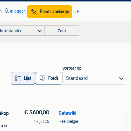
n
Inloggen
FR
Plaats zoekertje
lle afstanden…
Zoek
Sorteer op
Lijst
Foto’s
€ 3.600,00
Catawiki
enkop
17 jul 26
Heel België
op in