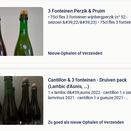
3 Fonteinen Perzik & Pruim
• 75cl fles 3 fonteinen wijnbergperzik (n° 52 -
seizoen &#39;22/&#39;23) • 75cl fles 3 fontei
pruim dubbele altesse (n° 18 - seizoen
&#39;22/&#39;23) 3 fonteinen wijnbergperzik 
Nieuw
Ophalen of Verzenden
Cantillon & 3 fonteinen - Druiven pack
(Lambic d'Aunis, ...)
1 x lambic d&#39;aunis 2022 - cantillon 1 x sai
lamvinus 2021 - cantillon 1 x gueuze 2021 -
cantillon 1 x druivenlambik dornfelder 2020 (b
30) - 3 fonteinen 1 x druivenlambik muscat bl
202
Zo goed als nieuw
Ophalen of Verzenden