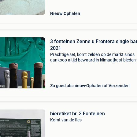
Nieuw
Ophalen
3 fonteinen Zenne u Frontera single bar
2021
Prachtige set, komt zelden op de markt sinds
aankoop altijd bewaard in klimaatkast bieden
gerust veilig verzonden worden. Bekijk zeker 
mijn andere zoekertjes. Zoektermen: 3 fontein
cantillo
Zo goed als nieuw
Ophalen of Verzenden
bieretiket br. 3 Fonteinen
Komt van de fles