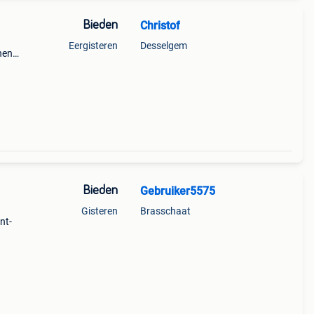
Bieden
Christof
Eergisteren
Desselgem
nen
is h
Bieden
Gebruiker5575
Gisteren
Brasschaat
nt-
lend
eu