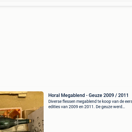
Horal Megablend - Geuze 2009 / 2011
Diverse flessen megablend te koop van de eer
edities van 2009 en 2011. De geuze werd
samengesteld met oude lambiek van de 3fonte
boon, de cam , de troch, hanssens, lindemans,
beersel en ti