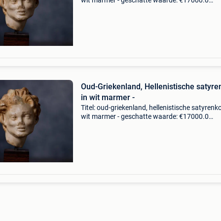
wit marmer - geschatte waarde: €17000.0
Belangrijk: winnende biedingen zijn exclusief 
koperbescherming + €3 deze marmeren kop,
toegesc
Oud-Griekenland, Hellenistische satyr
in wit marmer -
Titel: oud-griekenland, hellenistische satyrenk
wit marmer - geschatte waarde: €17000.0
Belangrijk: winnende biedingen zijn exclusief 
koperbescherming + €3 deze marmeren kop,
toegesc