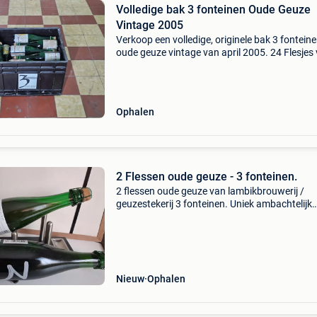
Volledige bak 3 fonteinen Oude Geuze
Vintage 2005
Verkoop een volledige, originele bak 3 fontein
oude geuze vintage van april 2005. 24 Flesjes
37,5 cl. Dit is een zeldzame vintage-editie. De
flessen zijn altijd koel en donker bewaard gewe
Ophalen
2 Flessen oude geuze - 3 fonteinen.
2 flessen oude geuze van lambikbrouwerij /
geuzestekerij 3 fonteinen. Uniek ambachtelijk
product uit de zennevallei. Oude geuze is een
assemblage van traditionele lambikken van éé
twee en drie jaar
Nieuw
Ophalen