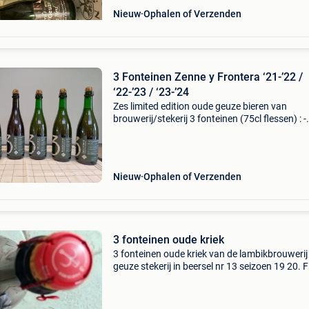
Nieuw
Ophalen of Verzenden
3 Fonteinen Zenne y Frontera ‘21-’22 /
‘22-’23 / ‘23-’24
Zes limited edition oude geuze bieren van
brouwerij/stekerij 3 fonteinen (75cl flessen) : -
zenne y frontera (blend n° 93 - seizoen
&#39;21/&#39;22) - zenne y frontera (blend n
- seizoen
Nieuw
Ophalen of Verzenden
3 fonteinen oude kriek
3 fonteinen oude kriek van de lambikbrouwerij
geuze stekerij in beersel nr 13 seizoen 19 20. F
van 1, 5 liter. Bottle datum 17 12 2019 en 7,2%
alcohol en houdbaar tot 26 10 39