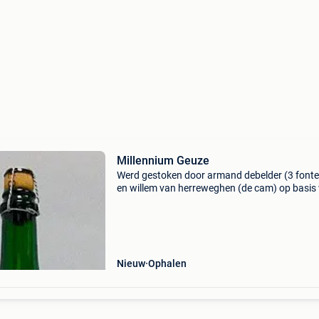
Millennium Geuze
Werd gestoken door armand debelder (3 fonte
en willem van herreweghen (de cam) op basis
uitsluitend 3 fonteinen lambiek & de cam lamb
en zo genoemd omdat men in frankrijk toen v
m
Nieuw
Ophalen