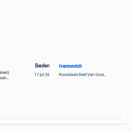
Bieden
Ivannovich
inen)
17 jul 26
Roosdaal+Deel Van Gooik En Sint-Kwintens-Lennik
 van
iek,
olop