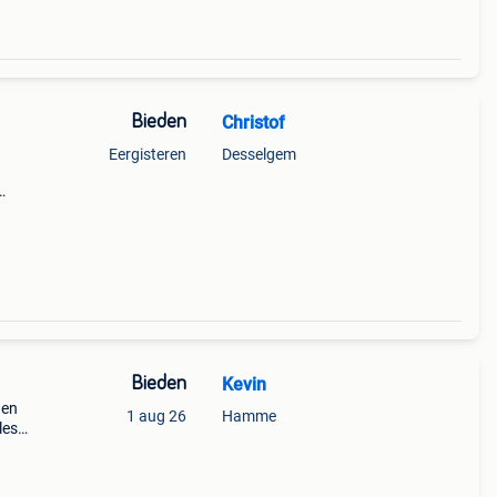
Bieden
Christof
Eergisteren
Desselgem
° 107
Bieden
Kevin
 en
1 aug 26
Hamme
les