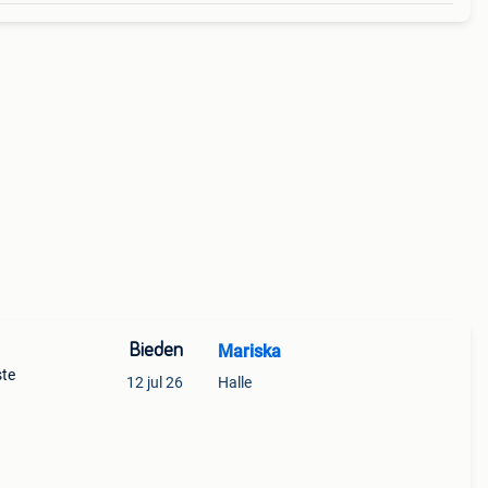
Bieden
Mariska
ste
12 jul 26
Halle
inen,
 oud