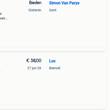
Bieden
Simon Van Parys
Gisteren
Gent
en
 van
est, l
€ 38,00
Luc
27 jun 26
Beersel
n,