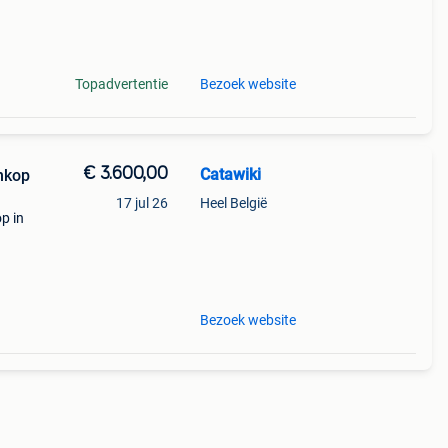
9%
Topadvertentie
Bezoek website
€ 3.600,00
Catawiki
enkop
17 jul 26
Heel België
op in
9%
Bezoek website