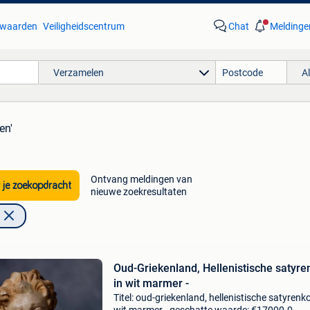
waarden
Veiligheidscentrum
Chat
Meldinge
Verzamelen
A
en'
Ontvang meldingen van
 je zoekopdracht
nieuwe zoekresultaten
Oud-Griekenland, Hellenistische satyr
in wit marmer -
Titel: oud-griekenland, hellenistische satyrenk