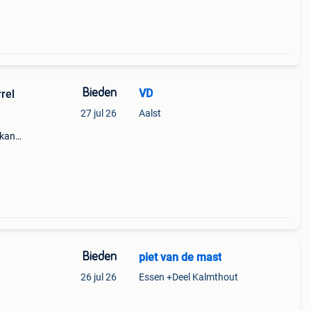
Bieden
VD
rel
27 jul 26
Aalst
 kan
ook
en,
Bieden
piet van de mast
26 jul 26
Essen +Deel Kalmthout