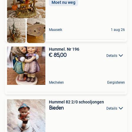
Moet nu weg
Maaseik
1 aug 26
Hummel. Nr 196
€ 85,00
Details
Mechelen
Eergisteren
Hummel 82 2/0 schooljongen
Bieden
Details