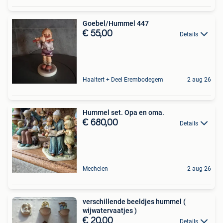
Goebel/Hummel 447
€ 55,00
Details
Haaltert + Deel Erembodegem
2 aug 26
Hummel set. Opa en oma.
€ 680,00
Details
Mechelen
2 aug 26
verschillende beeldjes hummel (
wijwatervaatjes )
€ 20,00
Details