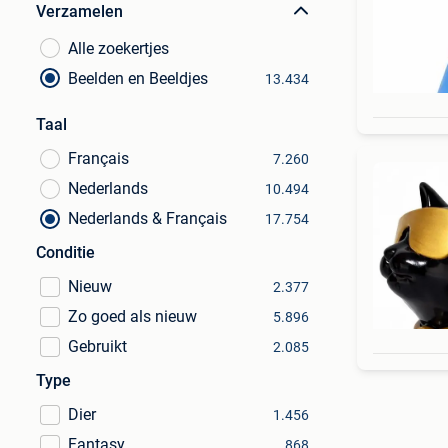
Verzamelen
Alle zoekertjes
Beelden en Beeldjes
13.434
Taal
Français
7.260
Nederlands
10.494
Nederlands & Français
17.754
Conditie
Nieuw
2.377
Zo goed als nieuw
5.896
Gebruikt
2.085
Type
Dier
1.456
Fantasy
868