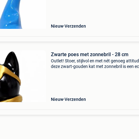
veranda. Ook binnen is het een leuke eyecatch
bijvo
Nieuw
Verzenden
Zwarte poes met zonnebril - 28 cm
Outlet! Stoer, stijlvol en met nét genoeg attitud
deze zwart-gouden kat met zonnebril is een e
blikvanger. Perfect voor binnen, maar ook
superleuk op je terras of in de tuin. Zet ‘m neer
h
Nieuw
Verzenden