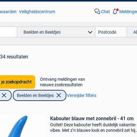
waarden
Veiligheidscentrum
Chat
Meldinge
Beelden en Beeldjes
A
34 resultaten
Ontvang meldingen van
 je zoekopdracht
nieuwe zoekresultaten
Beelden en Beeldjes
Verwijder filters
Kabouter blauw met zonnebril - 41 cm
Outlet! Deze kabouter heeft duidelijk vakantie-
vibes. Met z’n blauwe look en zonnebril zet hij
meteen de sfeer, in je tuin, op je terras of in de