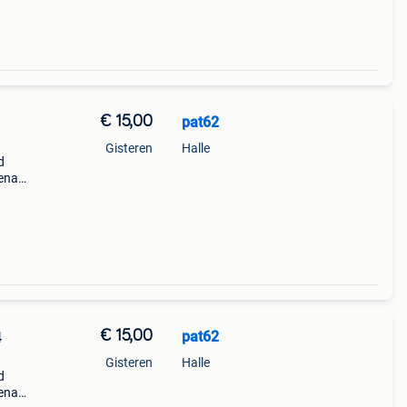
€ 15,00
pat62
Gisteren
Halle
d
tenaar
bakker
€ 15,00
pat62
4
Gisteren
Halle
d
tenaar