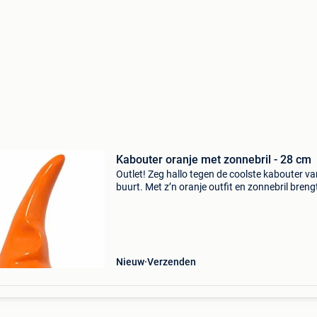
Kabouter oranje met zonnebril - 28 cm
Outlet! Zeg hallo tegen de coolste kabouter va
buurt. Met z’n oranje outfit en zonnebril brengt
meteen sfeer op je terras, in je tuin of in de ve
Zet ’m bij de voordeur en je bezoekers w
Nieuw
Verzenden