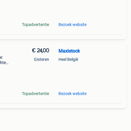
er,
Topadvertentie
Bezoek website
€ 24,00
Maxistock
e:
Gisteren
Heel België
chte
 en je
Topadvertentie
Bezoek website