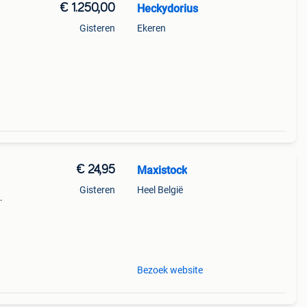
€ 1.250,00
Heckydorius
Gisteren
Ekeren
€ 24,95
Maxistock
Gisteren
Heel België
er,
Bezoek website