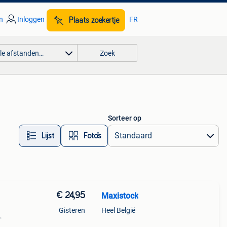
n
Inloggen
FR
Plaats zoekertje
lle afstanden…
Zoek
Sorteer op
Lijst
Foto’s
€ 24,95
Maxistock
Gisteren
Heel België