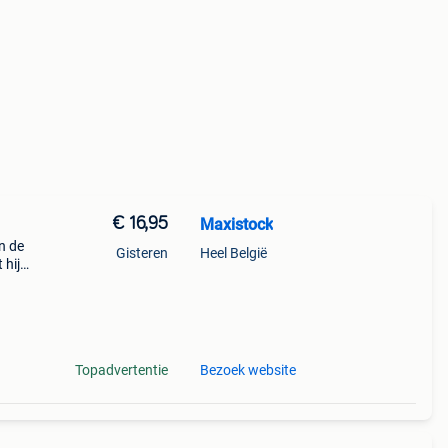
€ 16,95
Maxistock
n de
Gisteren
Heel België
 hij
randa.
Topadvertentie
Bezoek website