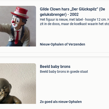
Gilde Clown hars „Der Glückspilz” (De
geluksbrenger) - 2002
Het figuur is nieuw, met label - hoogte 12 cm. 
zit in de doos, maar de koelkast waarin het sto
een beetje kapot. Geen zorgen, hij is goed
beschermd voor transport. Gratis ophalen bij 
thui
Nieuw
Ophalen of Verzenden
Beeld baby brons
Beeld baby brons in goede staat
Zo goed als nieuw
Ophalen