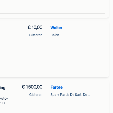
€ 10,00
Walter
Gisteren
Balen
€ 1.500,00
Farore
ing
Gisteren
Spa + Partie De Sart, De Theux
kuto-
: 1/6
t