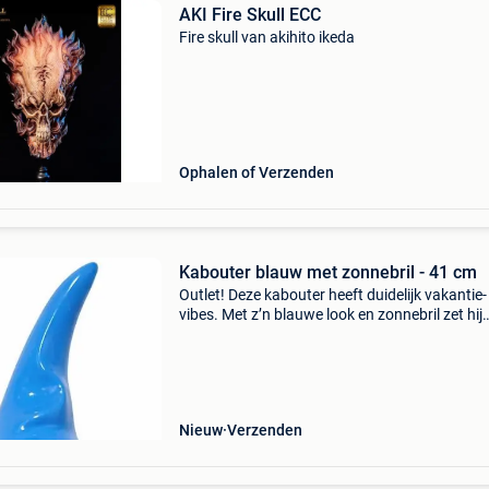
AKI Fire Skull ECC
Fire skull van akihito ikeda
Ophalen of Verzenden
Kabouter blauw met zonnebril - 41 cm
Outlet! Deze kabouter heeft duidelijk vakantie-
vibes. Met z’n blauwe look en zonnebril zet hij
meteen de sfeer, in je tuin, op je terras of in de
veranda. Ook binnen is het een leuke eyecatch
bijvo
Nieuw
Verzenden