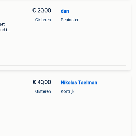
€ 20,00
dan
Gisteren
Pepinster
Het
nd is
mij
€ 40,00
Nikolas Taelman
Gisteren
Kortrijk