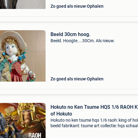
Zo goed als nieuw
Ophalen
Beeld 30cm hoog.
Beeld. Hoogte....30Cm. Als nieuw.
Zo goed als nieuw
Ophalen
Hokuto no Ken Tsume HQS 1/6 RAOH K
of Hokuto
Hokuto no ken tsume hqs 1/6 raoh: king of ho
beeld fabrikant: tsume art collectie: hqs schaal
gelimiteerde oplage: 1.000 Stuks wereldwijd.
Inhoud: raoh kokuoh (het paard) voetstuk me