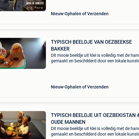
diorama
Nieuw
Ophalen of Verzenden
TYPISCH BEELDJE VAN OEZBEEKSE
BAKKER
Dit mooie beeldje uit klei is volledig met de han
gemaakt en beschilderd door een lokale kuns
in bukhara, oezbekistan. Het stelt een lokale 
voor die in een klassieke kleioven, de traditi
Nieuw
Ophalen of Verzenden
TYPISCH BEELDJE UIT OEZBEKISTAN 
OUDE MANNEN
Dit mooie beeldje uit klei is volledig met de han
gemaakt en beschilderd door een lokale kuns