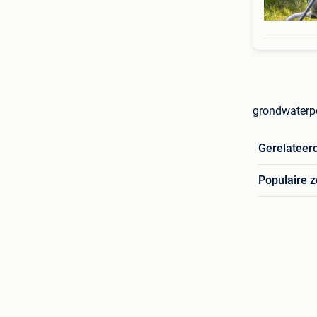
grondwater
Gerelateer
Populaire 