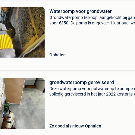
Waterpomp voor grondwater
Grondwaterpomp te koop, aangekocht bij g
voor €350. De pomp is ongeveer 1 jaar oud, w
nog steeds gebruikt en werkt perfect.
Opvoerhoogte :15m merk : kracher 800w max 
4,1 bar in uits
Ophalen
grondwaterpomp gereviseerd
Deze waterpomp voor putwater op te pompen 
volledig gereviseerd in het jaar 2022 kostprijs 
2000 euro. Deze pomp zorgde voor de
watervoorziening van onze woning toen deze 
gekoppeld was aan he
Zo goed als nieuw
Ophalen