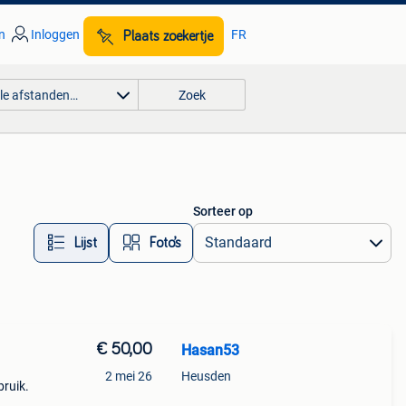
n
Inloggen
FR
Plaats zoekertje
lle afstanden…
Zoek
Sorteer op
Lijst
Foto’s
€ 50,00
Hasan53
2 mei 26
Heusden
ruik.