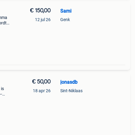
€ 150,00
Sami
amma
12 jul 26
Genk
ordt
druk:
€ 50,00
jonasdb
is
18 apr 26
Sint-Niklaas
+-
niet