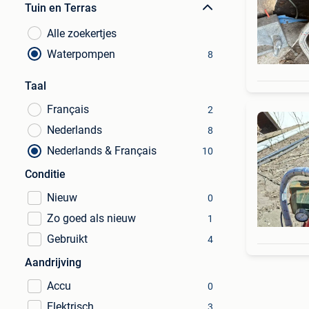
Tuin en Terras
Alle zoekertjes
Waterpompen
8
Taal
Français
2
Nederlands
8
Nederlands & Français
10
Conditie
Nieuw
0
Zo goed als nieuw
1
Gebruikt
4
Aandrijving
Accu
0
Elektrisch
3