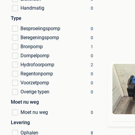
Handmatig
0
Type
Besproeiingspomp
0
Beregeningspomp
0
Bronpomp
1
Dompelpomp
0
Hydrofoorpomp
2
Regentonpomp
0
Voorzetpomp
0
Overige typen
0
Moet nu weg
Moet nu weg
0
Levering
Ophalen
8