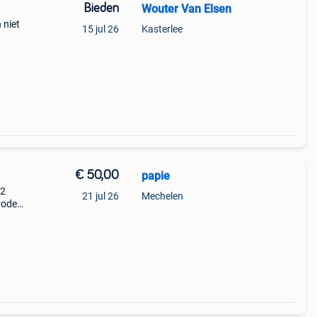
Bieden
Wouter Van Elsen
 niet
15 jul 26
Kasterlee
€ 50,00
papie
 2
21 jul 26
Mechelen
 rode
aties