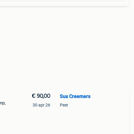
€ 90,00
Sus Creemers
mp,
30 apr 26
Peer
0
gte