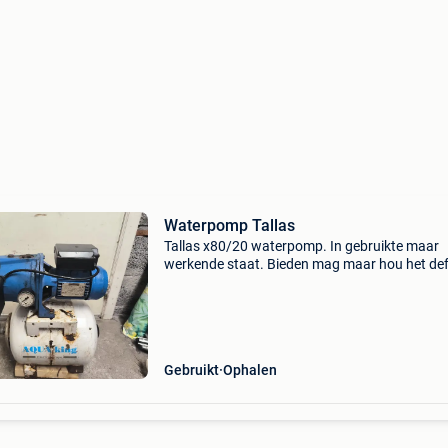
Waterpomp Tallas
Tallas x80/20 waterpomp. In gebruikte maar
werkende staat. Bieden mag maar hou het def
mag weg wegens vernieuwing. Trefwoorden:
hydrofoorpomp, hydrofoor, beregeningspomp
grondwaterpomp, expansieva
Gebruikt
Ophalen