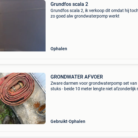
Grundfos scala 2
Grundfos scala 2, ik verkoop dit omdat hij toch
zo goed alw grondwaterpomp werkt
Ophalen
GRONDWATER AFVOER
Zware darmen voor grondwaterpomp set van
stuks - beide 10 meter lengte niet afzonderlijk
darm heeft kleine herstelling maar werkt terug
zoals moet af te halen mogelijks op diverse loc
volg
Gebruikt
Ophalen