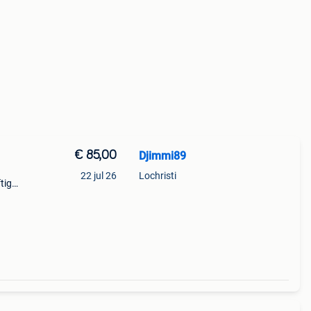
€ 85,00
Djimmi89
22 jul 26
Lochristi
tig
,