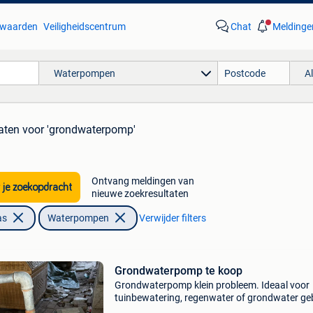
waarden
Veiligheidscentrum
Chat
Meldinge
Waterpompen
A
taten
voor 'grondwaterpomp'
Ontvang meldingen van
 je zoekopdracht
nieuwe zoekresultaten
as
Waterpompen
Verwijder filters
Grondwaterpomp te koop
Grondwaterpomp klein probleem. Ideaal voor
tuinbewatering, regenwater of grondwater geb