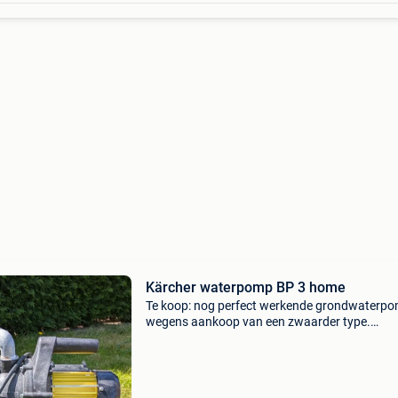
Kärcher waterpomp BP 3 home
Te koop: nog perfect werkende grondwaterpo
wegens aankoop van een zwaarder type.
Technische gegevens max. Vermogen (w): 60
max. Wateropbrengst (l/u): < 3200 opvoerhoo
(m): max. 36 Werkdruk (