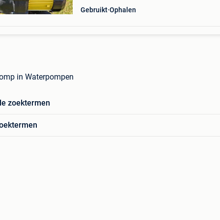
Gebruikt
Ophalen
pomp in Waterpompen
de zoektermen
zoektermen