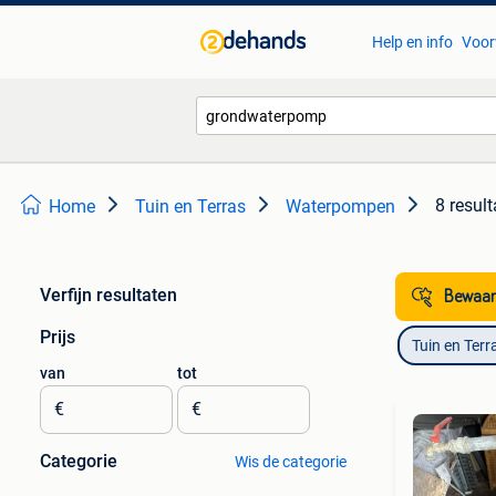
Help en info
Voor
8 resul
Home
Tuin en Terras
Waterpompen
Verfijn resultaten
Bewaar
Prijs
Tuin en Terr
van
tot
€
€
Categorie
Wis de categorie