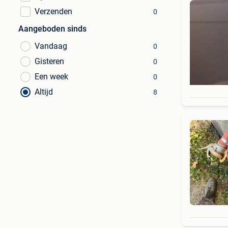
Verzenden
0
Aangeboden sinds
Vandaag
0
Gisteren
0
Een week
0
Altijd
8