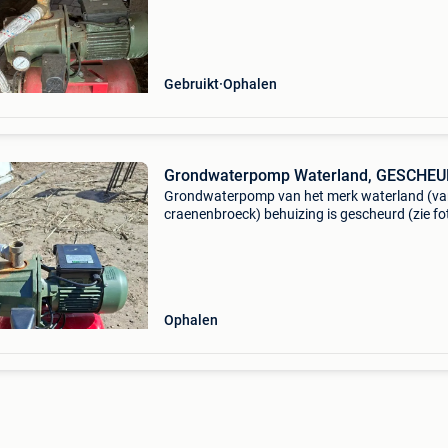
Gebruikt
Ophalen
Grondwaterpomp Waterland, GESCHE
Grondwaterpomp van het merk waterland (v
craenenbroeck) behuizing is gescheurd (zie fo
kan dienen voor onderdelen. Mag weg voor ee
goed bod, anders gaat hij naar het oud ijzer.
Ophalen