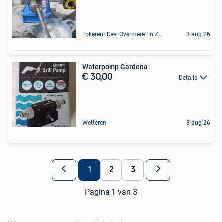
Lokeren+Deel Overmere En Zele
3 aug 26
Waterpomp Gardena
€ 30,00
Details
Wetteren
3 aug 26
1
2
3
Pagina 1 van 3