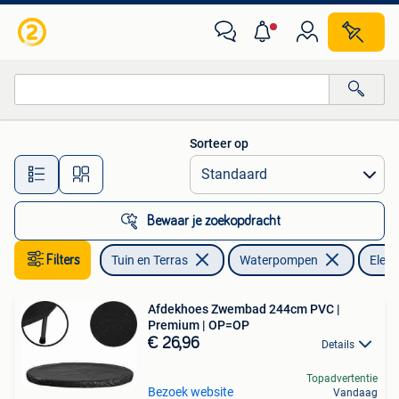
Waterpompen
Sorteer op
Alle afstanden…
Bewaar je zoekopdracht
Filters
Tuin en Terras
Waterpompen
Elekt
Afdekhoes Zwembad 244cm PVC |
Premium | OP=OP
€ 26,96
Details
Topadvertentie
Bezoek website
Vandaag