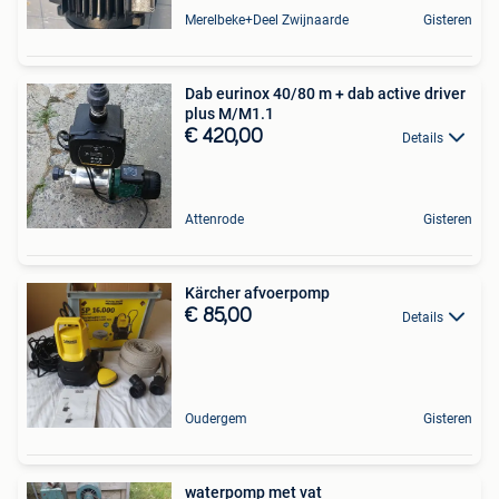
Merelbeke+Deel Zwijnaarde
Gisteren
Dab eurinox 40/80 m + dab active driver
plus M/M1.1
€ 420,00
Details
Attenrode
Gisteren
Kärcher afvoerpomp
€ 85,00
Details
Oudergem
Gisteren
waterpomp met vat