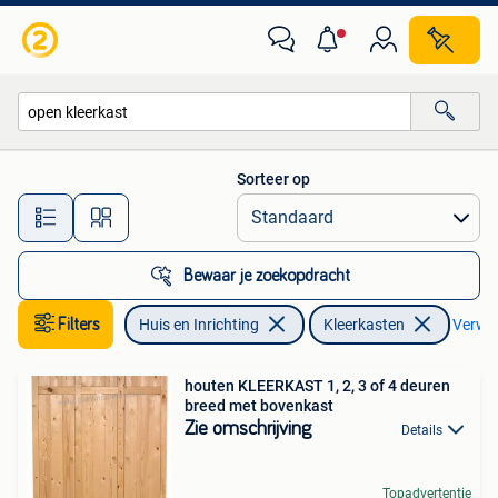
Kasten | Kleerkasten
Sorteer op
Alle afstanden…
Bewaar je zoekopdracht
Filters
Huis en Inrichting
Kleerkasten
Verwijd
houten KLEERKAST 1, 2, 3 of 4 deuren
breed met bovenkast
Zie omschrijving
Details
Topadvertentie