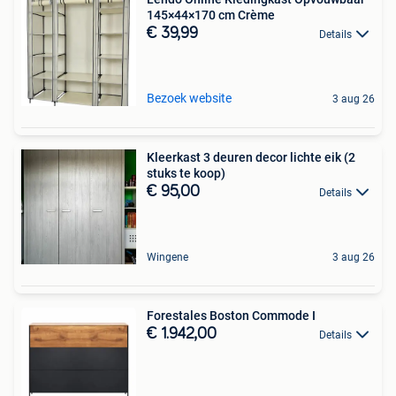
145×44×170 cm Crème
€ 39,99
Details
Bezoek website
3 aug 26
Kleerkast 3 deuren decor lichte eik (2
stuks te koop)
€ 95,00
Details
Wingene
3 aug 26
Forestales Boston Commode I
€ 1.942,00
Details