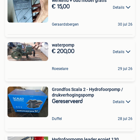
werkend + oud model gratis
€ 15,00
Details
Geraardsbergen
30 jul 26
waterpomp
€ 200,00
Details
Roeselare
29 jul 26
Grondfos Scala 2 - Hydrofoorpomp /
drukverhogingspomp
Gereserveerd
Details
Duffel
28 jul 26
Hydrofoorpomp leader ecojet 130