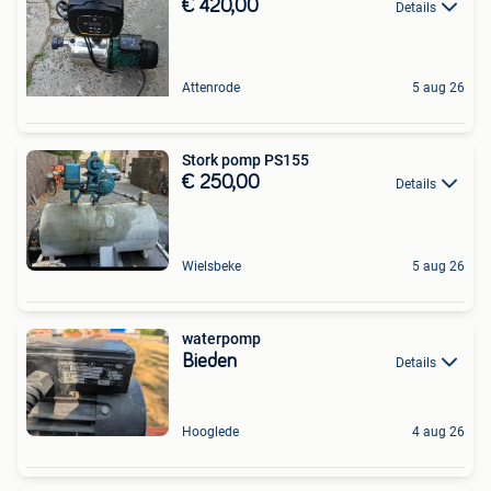
€ 420,00
Details
Attenrode
5 aug 26
Stork pomp PS155
€ 250,00
Details
Wielsbeke
5 aug 26
waterpomp
Bieden
Details
Hooglede
4 aug 26