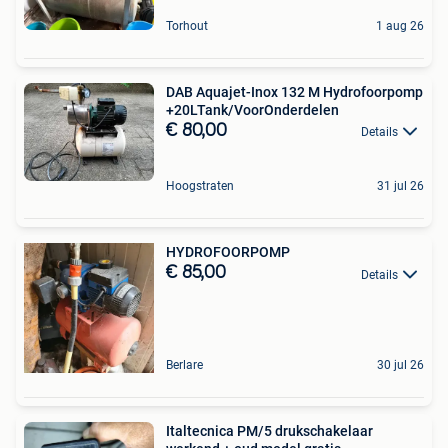
Torhout
1 aug 26
DAB Aquajet-Inox 132 M Hydrofoorpomp
+20LTank/VoorOnderdelen
€ 80,00
Details
Hoogstraten
31 jul 26
HYDROFOORPOMP
€ 85,00
Details
Berlare
30 jul 26
Italtecnica PM/5 drukschakelaar