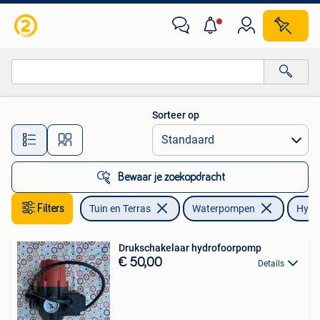
Waterpompen
Sorteer op
Alle afstanden…
Bewaar je zoekopdracht
Filters
Tuin en Terras
Waterpompen
Hydr
Drukschakelaar hydrofoorpomp
€ 50,00
Details