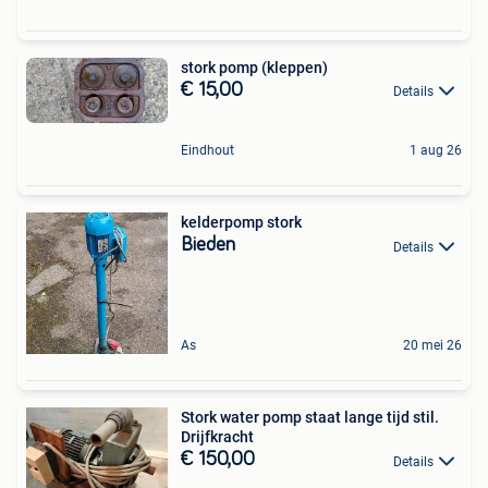
stork pomp (kleppen)
€ 15,00
Details
Eindhout
1 aug 26
kelderpomp stork
Bieden
Details
As
20 mei 26
Stork water pomp staat lange tijd stil.
Drijfkracht
€ 150,00
Details