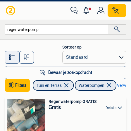
Waterpompen
Sorteer op
Alle afstanden…
Bewaar je zoekopdracht
Filters
Tuin en Terras
Waterpompen
Verwijde
Regenwaterpomp GRATIS
Gratis
Details