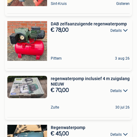
Sint-Kruis
Gisteren
DAB zelfaanzuigende regenwaterpomp
€ 78,00
Details
Pittem
3 aug 26
regenwaterpomp inclusief 4 m zuigslang
NIEUW
€ 70,00
Details
Zulte
30 jul 26
Regenwaterpomp
€ 45,00
Details