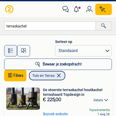
Tuin en Terras
Sorteer op
Alle afstanden…
Bewaar je zoekopdracht
Filters
Tuin en Terras
De stoerste terraskachel houtkachel
terrashaard Topdesign in
€ 225,00
Details
Topadvertentie
Bezoek website
1 aug 26