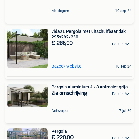
Maldegem
10 sep 24
vidaXL Pergola met uitschuifbaar dak
295x292x230
€ 286,99
Details
Bezoek website
10 sep 24
Pergola aluminium 4 x 3 antraciet grijs
Zie omschrijving
Details
Antwerpen
7 jul 26
Pergola
€ 220,00
Details