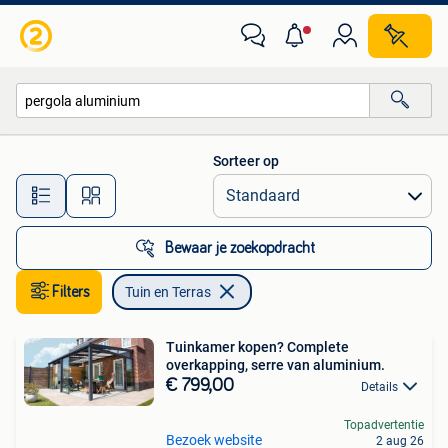
Tuin en Terras
Sorteer op
Alle afstanden…
Bewaar je zoekopdracht
Filters
Tuin en Terras
Tuinkamer kopen? Complete
overkapping, serre van aluminium.
€ 799,00
Details
Topadvertentie
Bezoek website
2 aug 26