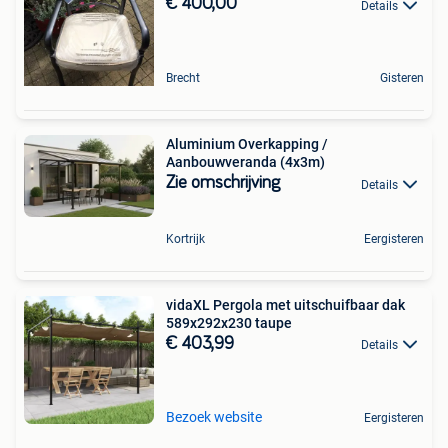
€ 400,00
Details
Brecht
Gisteren
Aluminium Overkapping /
Aanbouwveranda (4x3m)
Zie omschrijving
Details
Kortrijk
Eergisteren
vidaXL Pergola met uitschuifbaar dak
589x292x230 taupe
€ 403,99
Details
Bezoek website
Eergisteren