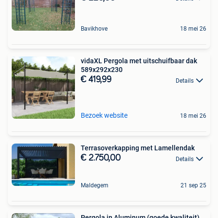
Bavikhove
18 mei 26
vidaXL Pergola met uitschuifbaar dak
589x292x230
€ 419,99
Details
Bezoek website
18 mei 26
Terrasoverkapping met Lamellendak
€ 2.750,00
Details
Maldegem
21 sep 25
Pergola in Aluminum (goede kwaliteit)