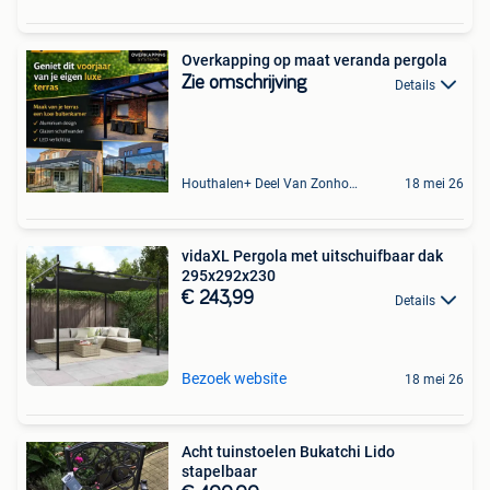
Overkapping op maat veranda pergola
Zie omschrijving
Details
Houthalen+ Deel Van Zonhoven En Zolder
18 mei 26
vidaXL Pergola met uitschuifbaar dak
295x292x230
€ 243,99
Details
Bezoek website
18 mei 26
Acht tuinstoelen Bukatchi Lido
stapelbaar