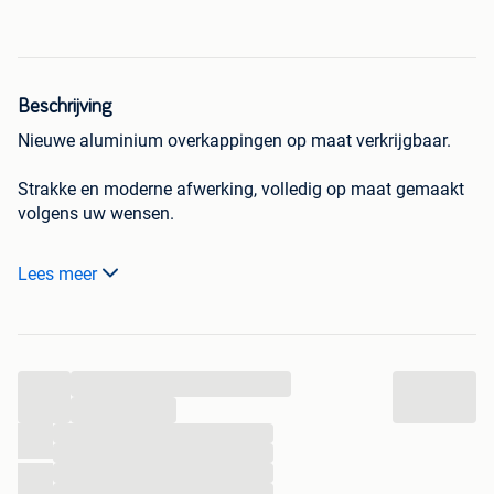
Beschrijving
Nieuwe aluminium overkappingen op maat verkrijgbaar.
Strakke en moderne afwerking, volledig op maat gemaakt
volgens uw wensen.
Mogelijkheid tot glazen schuifwanden, verlichting,
Lees meer
zonwering en verschillende RAL-kleuren.
✔ Duurzame kwaliteit
✔ Professionele plaatsing
...
✔ Transparante prijzen zonder verborgen kosten
...
Ontdek nu vrijblijvend de prijs van uw overkapping of
...
...
carport
...
00 32 489 29 08 78
...