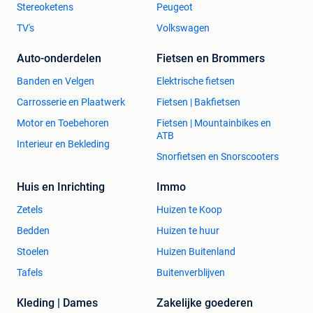
Stereoketens
Peugeot
TV's
Volkswagen
Auto-onderdelen
Fietsen en Brommers
Banden en Velgen
Elektrische fietsen
Carrosserie en Plaatwerk
Fietsen | Bakfietsen
Motor en Toebehoren
Fietsen | Mountainbikes en
ATB
Interieur en Bekleding
Snorfietsen en Snorscooters
Huis en Inrichting
Immo
Zetels
Huizen te Koop
Bedden
Huizen te huur
Stoelen
Huizen Buitenland
Tafels
Buitenverblijven
Kleding | Dames
Zakelijke goederen