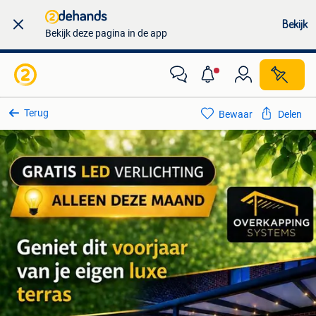
Bekijk
Bekijk deze pagina in de app
Terug
Bewaar
Delen