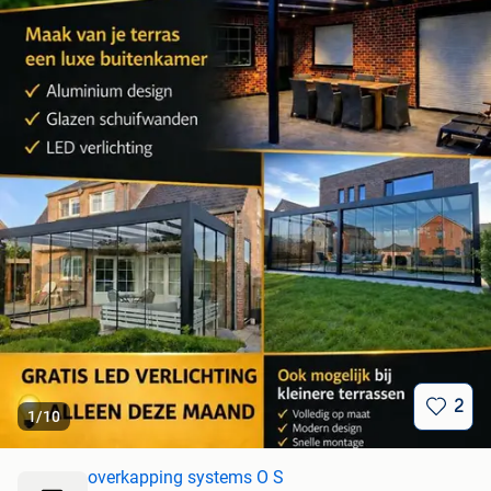
2
1
/
10
overkapping systems O S