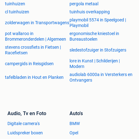
tuinhuizen
pergola metaal
cl tuinhuizen
tuinhuis overkapping
playmobil 5574 in Speelgoed |
zolderwagen in Transportwagens
Playmobil
pot wallaroo in
ergonomische kniestoel in
Brommeronderdelen | Algemeen
Bureaustoelen
stevens crossfiets in Fietsen |
sledestofzuiger in Stofzuigers
Racefietsen
lore in Kunst | Schilderijen |
campergids in Reisgidsen
Modern
audiolab 6000a in Versterkers en
tafelbladen in Hout en Planken
Ontvangers
Audio, Tv en Foto
Auto's
Digitale camera's
BMW
Luidspreker boxen
Opel