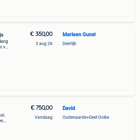
€ 350,00
Marleen Gunst
js
 lang
3 aug 26
Deerlijk
ur van
o te
e weg
€ 750,00
David
oi.
Vandaag
Oudenaarde+Deel Ooike
en