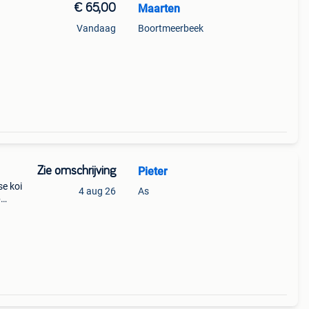
€ 65,00
Maarten
Vandaag
Boortmeerbeek
Zie omschrijving
Pieter
se koi
4 aug 26
As
p