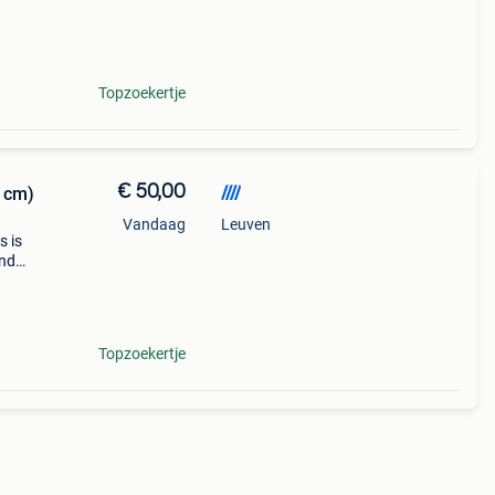
Topzoekertje
€ 50,00
////
7 cm)
Vandaag
Leuven
s is
end
 bouw
i
Topzoekertje