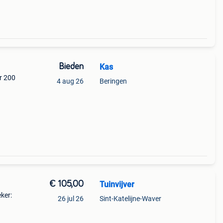
Bieden
Kas
r 200
4 aug 26
Beringen
€ 105,00
Tuinvijver
ker:
26 jul 26
Sint-Katelijne-Waver