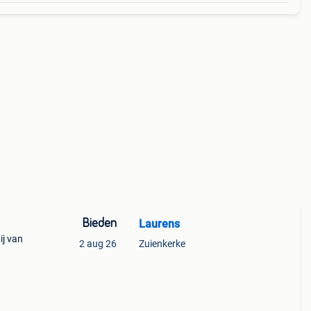
Bieden
Laurens
ij van
2 aug 26
Zuienkerke