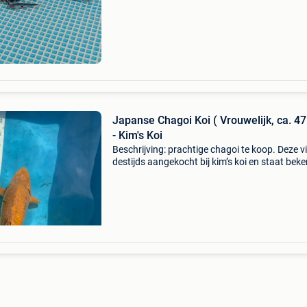
Bekijk onder de openingsuren zaterdag 25
Japanse Chagoi Koi ( Vrouwelijk, ca. 4
- Kim's Koi
Beschrijving: prachtige chagoi te koop. Deze vi
destijds aangekocht bij kim’s koi en staat bek
om zijn vriendelijke karakter, indrukwekkende
en egale brons/bruine kleur met een heldere hu