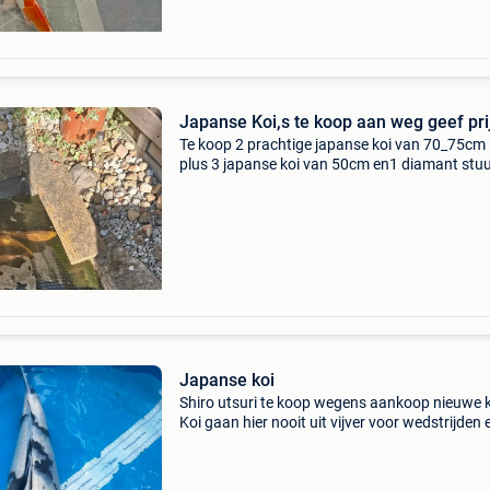
Japanse Koi,s te koop aan weg geef pri
Te koop 2 prachtige japanse koi van 70_75cm
plus 3 japanse koi van 50cm en1 diamant stu
1meter lang mag weg voor de prijs van 350eur
samen je kan ze ook appart kopen we doen z
omda
Japanse koi
Shiro utsuri te koop wegens aankoop nieuwe k
Koi gaan hier nooit uit vijver voor wedstrijden 
worden heel goed verzorgt. Lengte is 70 cm.