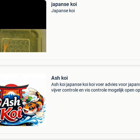
japanse koi
Japanse koi
Ash koi
Ash koi japanse koi koi voer advies voor japan
vijver controle en vis controle mogelijk open o
afspraak zondag open van 10.30/16