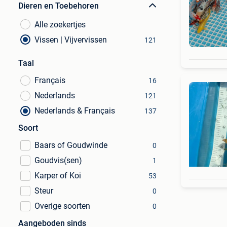
Dieren en Toebehoren
Alle zoekertjes
Vissen | Vijvervissen
121
Taal
Français
16
Nederlands
121
Nederlands & Français
137
Soort
Baars of Goudwinde
0
Goudvis(sen)
1
Karper of Koi
53
Steur
0
Overige soorten
0
Aangeboden sinds