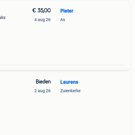
€ 35,00
Pieter
uks
4 aug 26
As
Bieden
Laurens
2 aug 26
Zuienkerke