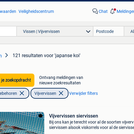
waarden
Veiligheidscentrum
Chat
Meldinge
Vissen | Vijvervissen
A
121 resultaten
voor 'japanse koi'
n
Ontvang meldingen van
 je zoekopdracht
nieuwe zoekresultaten
oebehoren
Vijvervissen
Verwijder filters
Vijvervissen siervissen
Bij ons kan je terecht voor al de soorten vijver
siervissen alsook viskorrels voor al de sierviss
producten van de koidokter. Kom zeker eens ki