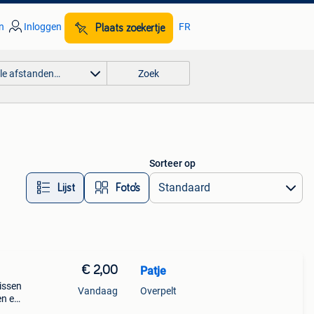
n
Inloggen
FR
Plaats zoekertje
lle afstanden…
Zoek
Sorteer op
Lijst
Foto’s
€ 2,00
Patje
vissen
Vandaag
Overpelt
en en
jken.