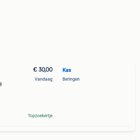
€ 30,00
Kas
Vandaag
Beringen
j
t/m
Topzoekertje