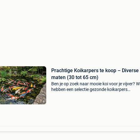
Prachtige Koikarpers te koop – Diverse
maten (30 tot 65 cm)
Ben je op zoek naar mooie koi voor je vijver? Wi
hebben een selectie gezonde koikarpers
beschikbaar in verschillende formaten en
prijsklassen: ​30 t/m 40 cm: € 30,- per stuk ​40 
50 cm: &euro