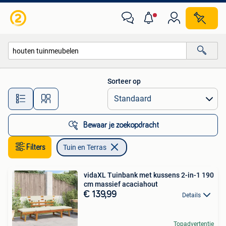
Tuin en Terras
Sorteer op
Alle afstanden…
Bewaar je zoekopdracht
Filters
Tuin en Terras
vidaXL Tuinbank met kussens 2-in-1 190
cm massief acaciahout
€ 139,99
Details
Topadvertentie