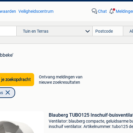
waarden
Veiligheidscentrum
Chat
Meldinge
Tuin en Terras
A
ebbeke'
Ontvang meldingen van
 je zoekopdracht
nieuwe zoekresultaten
as
Blauberg TUBO125 Inschuif-buisventila
Ventilator: blauberg compacte, geluidsarme b
inschuif ventilator. Artikelnummer: tubo125 d
fabrikant blauberg biedt u graag een nieuw