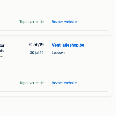
lator.
Topadvertentie
Bezoek website
€ 56,19
Ventilatieshop.be
tor
uis
30 jul 26
Lebbeke
e
lator.
Topadvertentie
Bezoek website