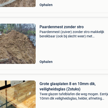
Ophalen
Paardenmest zonder stro
Paardenmest (zuiver) zonder stro makkelijk
bereikbaar (ook bij slecht weer) met
aanhangwagen (verharde rijbaan) 32471371
Ophalen
Grote glasplaten 8 en 10mm dik,
veiligheidsglas (2stuks)
Twee glazen tafelblafen die weg mogen. Eentje
10mm dik veiligheidsglas, helder, afmeting
90x210cm. De tweede is 8mm dik veiligheidsgl
matte uitvoering, 100x205cm. Bevatten beide