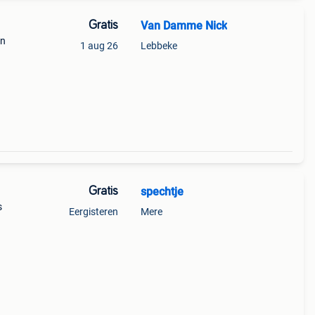
Gratis
Van Damme Nick
en
1 aug 26
Lebbeke
Gratis
spechtje
s
Eergisteren
Mere
tart
ratis