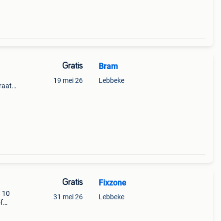
Gratis
Bram
19 mei 26
Lebbeke
raat
d
dig.
Gratis
Fixzone
n 10
31 mei 26
Lebbeke
f