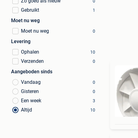
Zo goed als nieuw
0
Gebruikt
1
Moet nu weg
Moet nu weg
0
Levering
Ophalen
10
Verzenden
0
Aangeboden sinds
Vandaag
0
Gisteren
0
Een week
3
Altijd
10