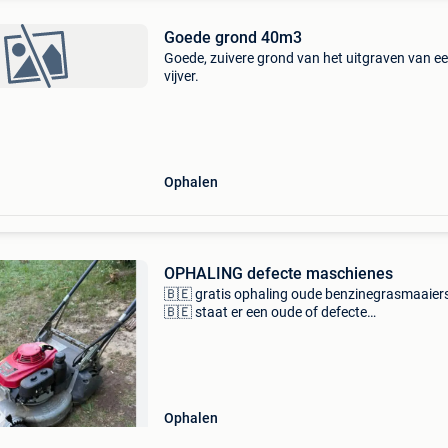
Goede grond 40m3
Goede, zuivere grond van het uitgraven van e
vijver.
Ophalen
OPHALING defecte maschienes
🇧🇪 gratis ophaling oude benzinegrasmaaier
🇧🇪 staat er een oude of defecte
benzinegrasmaaier in de weg? Defect? Oud? S
niet meer? Geen probleem! Ik kom hem 100% g
bij u thuis ophalen. ✅ G
Ophalen