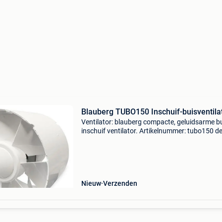
Blauberg TUBO150 Inschuif-buisventila
Ventilator: blauberg compacte, geluidsarme b
inschuif ventilator. Artikelnummer: tubo150 d
fabrikant blauberg biedt u graag een nieuw
generatieproduct, de blauberg inline tubo
ventilator. De solid
Nieuw
Verzenden