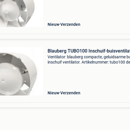
generatieproduct, de blauberg inline tuboventi
De solide
Nieuw
Verzenden
Blauberg TUBO100 Inschuif-buisventila
Ventilator: blauberg compacte, geluidsarme b
inschuif ventilator. Artikelnummer: tubo100 d
fabrikant blauberg biedt u graag een nieuw
generatieproduct, de blauberg inline tuboventi
De solide
Nieuw
Verzenden