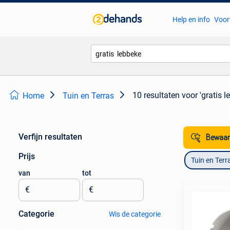
Help en info
Voor
10 resultaten
voor 'gratis l
Home
Tuin en Terras
Verfijn resultaten
Bewaar
Prijs
Tuin en Terr
van
tot
€
€
Categorie
Wis de categorie