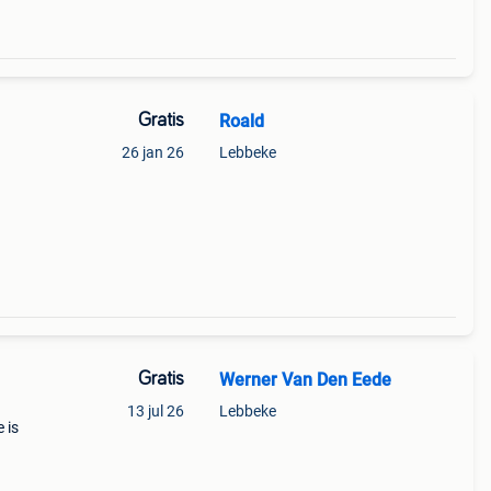
Gratis
Roald
26 jan 26
Lebbeke
419
Gratis
Werner Van Den Eede
13 jul 26
Lebbeke
 is
as,