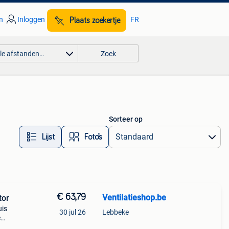
n
Inloggen
FR
Plaats zoekertje
lle afstanden…
Zoek
Sorteer op
Lijst
Foto’s
€ 63,79
Ventilatieshop.be
tor
uis
30 jul 26
Lebbeke
e