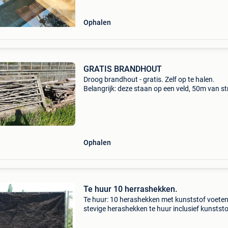
krasjes maar per
Ophalen
GRATIS BRANDHOUT
Droog brandhout - gratis. Zelf op te halen.
Belangrijk: deze staan op een veld, 50m van st
verwijderd. Momenteel kan er nog over het vel
worden gereden, maar daarvoor is een 4x4 no
Anders met
Ophalen
️️Te huur 10 herrashekken.️️
Te huur: 10 herashekken met kunststof voete
stevige herashekken te huur inclusief kunststo
voeten. Ideaal voor werven, evenementen,
tuinwerken, tijdelijke afsluiting of parking. ✅