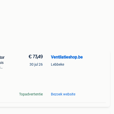
€ 73,49
Ventilatieshop.be
tor
uis
30 jul 26
Lebbeke
e
Topadvertentie
Bezoek website