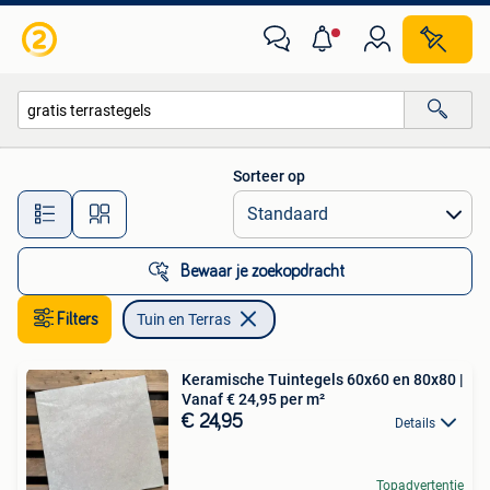
Tuin en Terras
Sorteer op
Alle afstanden…
Bewaar je zoekopdracht
Filters
Tuin en Terras
Keramische Tuintegels 60x60 en 80x80 |
Vanaf € 24,95 per m²
€ 24,95
Details
Topadvertentie