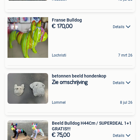
Franse Bulldog
€ 170,00
Details
Lochristi
7 mrt 26
betonnen beeld hondenkop
Zie omschrijving
Details
Lommel
8 jul 26
Beeld Bulldog H44Cm / SUPERDEAL 1+1
GRATIS!!!
€ 75,00
Details