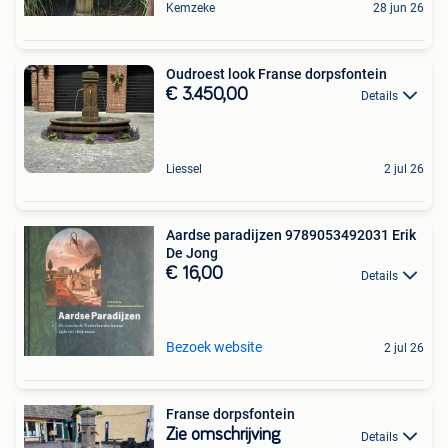
Kemzeke
28 jun 26
Oudroest look Franse dorpsfontein
€ 3.450,00
Details
Liessel
2 jul 26
Aardse paradijzen 9789053492031 Erik
De Jong
€ 16,00
Details
Bezoek website
2 jul 26
Franse dorpsfontein
Zie omschrijving
Details