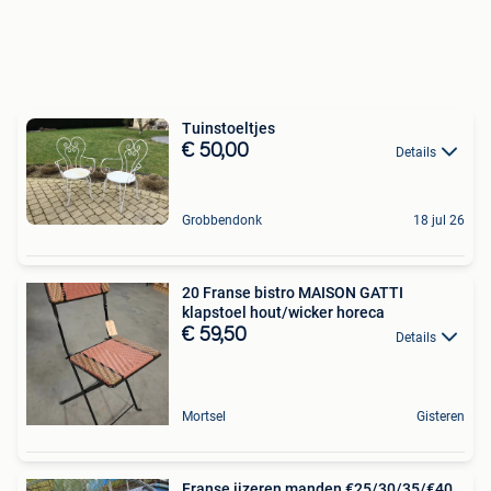
Tuinstoeltjes
€ 50,00
Details
Grobbendonk
18 jul 26
20 Franse bistro MAISON GATTI
klapstoel hout/wicker horeca
€ 59,50
Details
Mortsel
Gisteren
Franse ijzeren manden €25/30/35/€40