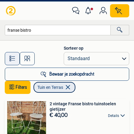
Tuin en Terras
Sorteer op
Alle afstanden…
Bewaar je zoekopdracht
Filters
Tuin en Terras
2 vintage Franse bistro tuinstoelen
gietijzer
€ 40,00
Details