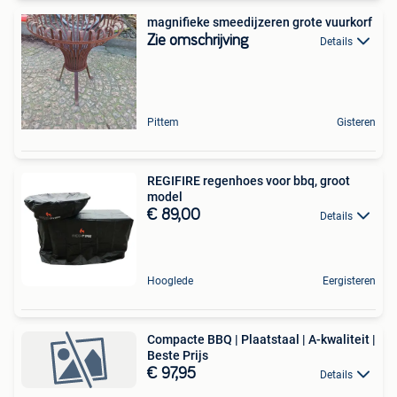
magnifieke smeedijzeren grote vuurkorf
Zie omschrijving
Details
Pittem
Gisteren
REGIFIRE regenhoes voor bbq, groot
model
€ 89,00
Details
Hooglede
Eergisteren
Compacte BBQ | Plaatstaal | A-kwaliteit |
Beste Prijs
€ 97,95
Details