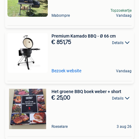
Topzoekertje
Mabompre
Vandaag
Premium Kamado BBQ - Ø 66 cm
€ 851,75
Details
Bezoek website
Vandaag
Het groene BBQ boek weber + short
€ 25,00
Details
Roeselare
3 aug 26