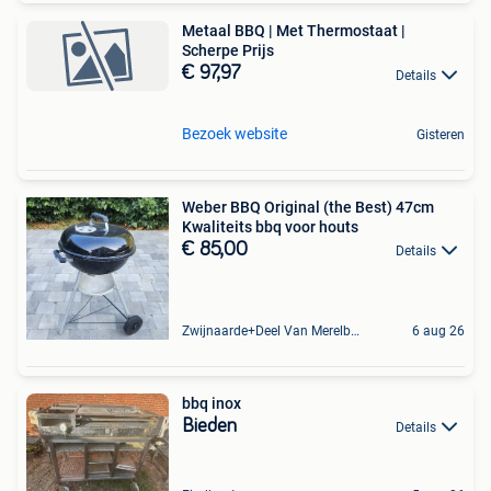
Metaal BBQ | Met Thermostaat |
Scherpe Prijs
€ 97,97
Details
Bezoek website
Gisteren
Weber BBQ Original (the Best) 47cm
Kwaliteits bbq voor houts
€ 85,00
Details
Zwijnaarde+Deel Van Merelbeke
6 aug 26
bbq inox
Bieden
Details