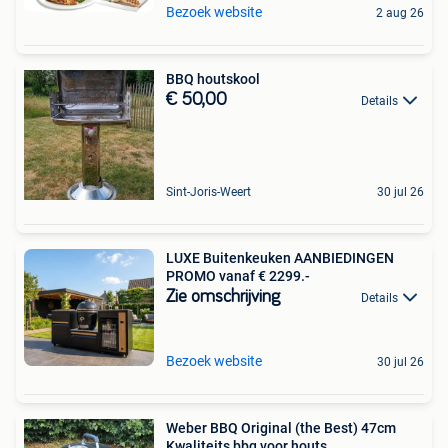
Bezoek website
2 aug 26
BBQ houtskool
€ 50,00
Details
Sint-Joris-Weert
30 jul 26
LUXE Buitenkeuken AANBIEDINGEN
PROMO vanaf € 2299.-
Zie omschrijving
Details
Bezoek website
30 jul 26
Weber BBQ Original (the Best) 47cm
Kwaliteits bbq voor houts