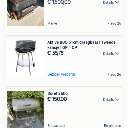
€ 1.500,00
Details
Marke
7 aug 26
Aktive BBQ 51cm draagbaar | Tweede
kansje | OP = OP
€ 35,78
Details
Bezoek website
7 aug 26
Boretti bbq
€ 150,00
Details
Brasschaat
Eergisteren