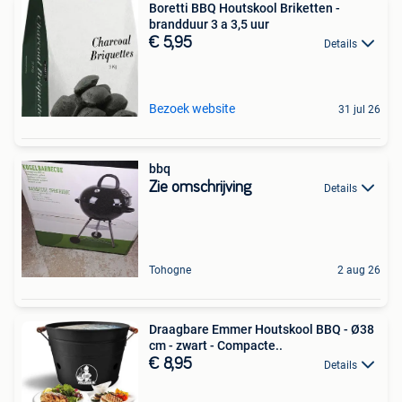
Boretti BBQ Houtskool Briketten -
brandduur 3 a 3,5 uur
€ 5,95
Details
Bezoek website
31 jul 26
bbq
Zie omschrijving
Details
Tohogne
2 aug 26
Draagbare Emmer Houtskool BBQ - Ø38
cm - zwart - Compacte..
€ 8,95
Details