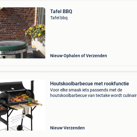
Tafel BBQ
Tafel bbq
Nieuw
Ophalen of Verzenden
Houtskoolbarbecue met rookfunctie
Voor elke smaak iets passends met de
houtskoolbarbecue van tectake wordt culinair
variatie een fluitje van een cent. Sappige stea
direct boven de gloeiende kolen, langzaam
gegaarde pulled pork of m
Nieuw
Verzenden