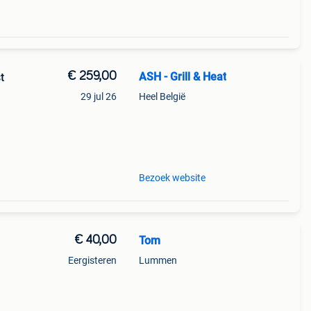
€ 259,00
ASH - Grill & Heat
t
29 jul 26
Heel België
oken
ber
Bezoek website
€ 40,00
Tom
Eergisteren
Lummen