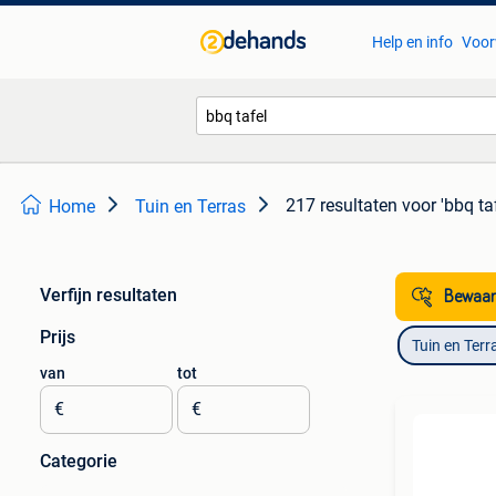
Help en info
Voor
217 resultaten
voor 'bbq taf
Home
Tuin en Terras
Verfijn resultaten
Bewaar
Prijs
Tuin en Terr
van
tot
€
€
Categorie