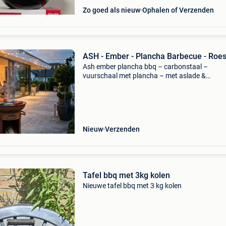
Zo goed als nieuw
Ophalen of Verzenden
ASH - Ember - Plancha Barbecue - Roes
Ash ember plancha bbq – carbonstaal –
vuurschaal met plancha – met aslade &
handgrepen – 60 cm plancha – 80 cm hoog k
op vuur, in pure eenvoud én kracht de ash em
plancha bbq combineert sti
Nieuw
Verzenden
Tafel bbq met 3kg kolen
Nieuwe tafel bbq met 3 kg kolen