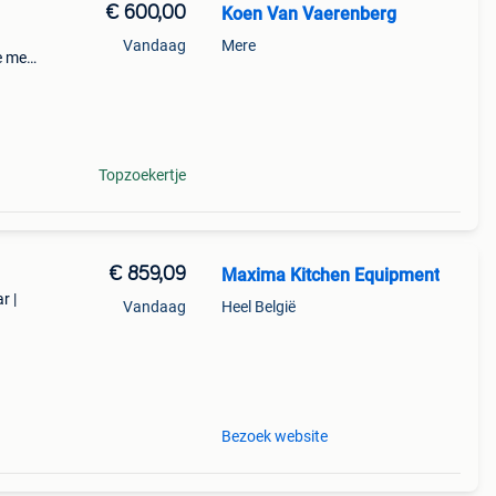
€ 600,00
Koen Van Vaerenberg
Vandaag
Mere
e met
t te
l
Topzoekertje
€ 859,09
Maxima Kitchen Equipment
r |
Vandaag
Heel België
it je
en, b
Bezoek website