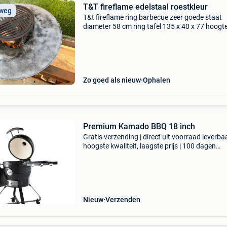
T&T fireflame edelstaal roestkleur
 weg
T&t fireflame ring barbecue zeer goede staat
diameter 58 cm ring tafel 135 x 40 x 77 hoogt
bbq 1 m perfect egaal , perfect ingebrand direc
gebruiken staat op wieltjes met verhoogde gril
Zo goed als nieuw
Ophalen
Premium Kamado BBQ 18 inch
Gratis verzending | direct uit voorraad leverbaa
hoogste kwaliteit, laagste prijs | 100 dagen
retourgarantie met deze 39,5 cm kamado bbq z
helemaal goed! Er is niets wat hij niet kan. Kok
Nieuw
Verzenden