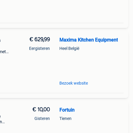
€ 629,99
Maxima Kitchen Equipment
m
Eergisteren
Heel België
 met
boe
Bezoek website
€ 10,00
Fortuin
e
Gisteren
Tienen
en
op