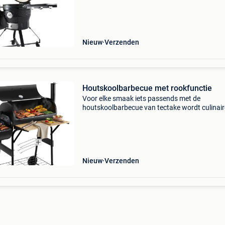
helemaal goed! Er is niets wat hij niet kan. Kok
Nieuw
Verzenden
Houtskoolbarbecue met rookfunctie
Voor elke smaak iets passends met de
houtskoolbarbecue van tectake wordt culinair
variatie een fluitje van een cent. Sappige stea
direct boven de gloeiende kolen, langzaam
gegaarde pulled pork of m
Nieuw
Verzenden