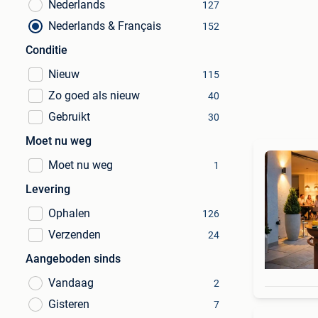
Nederlands
127
Nederlands & Français
152
Conditie
Nieuw
115
Zo goed als nieuw
40
Gebruikt
30
Moet nu weg
Moet nu weg
1
Levering
Ophalen
126
Verzenden
24
Aangeboden sinds
Vandaag
2
Gisteren
7