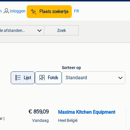
n
Inloggen
FR
Plaats zoekertje
lle afstanden…
Zoek
Sorteer op
Lijst
Foto’s
€ 859,09
Maxima Kitchen Equipment
r |
Vandaag
Heel België
it je