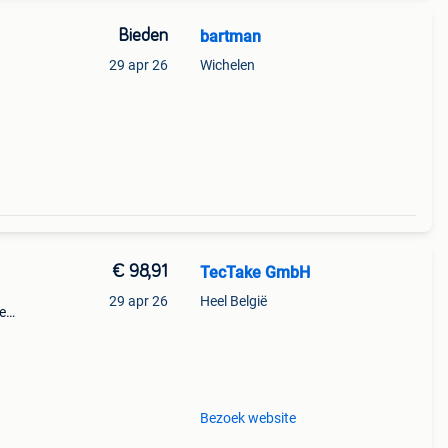
Bieden
bartman
29 apr 26
Wichelen
€ 98,91
TecTake GmbH
29 apr 26
Heel België
e
ks
Bezoek website