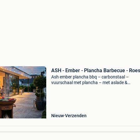
ASH - Ember - Plancha Barbecue - Roes
Ash ember plancha bbq – carbonstaal –
vuurschaal met plancha – met aslade &
handgrepen – 60 cm plancha – 80 cm hoog k
op vuur, in pure eenvoud én kracht de ash em
plancha bbq combineert sti
Nieuw
Verzenden