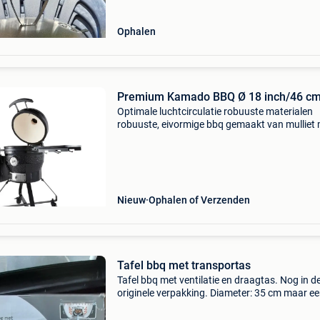
Ophalen
Premium Kamado BBQ Ø 18 inch/46 c
Optimale luchtcirculatie robuuste materialen
robuuste, eivormige bbq gemaakt van mulliet
stalen onderstel op wielen en inklapbare bam
tafels. Wanden en vuurschaal van keramiek:
bestand tegen hi
Nieuw
Ophalen of Verzenden
Tafel bbq met transportas
Tafel bbq met ventilatie en draagtas. Nog in d
originele verpakking. Diameter: 35 cm maar e
keer gebruikt. Wordt verkocht wegens aanko
grotere betalen met cash geld