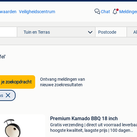
waarden
Veiligheidscentrum
Chat
Meldinge
Tuin en Terras
A
el'
Ontvang meldingen van
 je zoekopdracht
nieuwe zoekresultaten
as
Premium Kamado BBQ 18 inch
Gratis verzending | direct uit voorraad leverbaa
hoogste kwaliteit, laagste prijs | 100 dagen
retourgarantie met deze 39,5 cm kamado bbq z