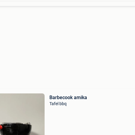
Barbecook amika
Tafel bbq