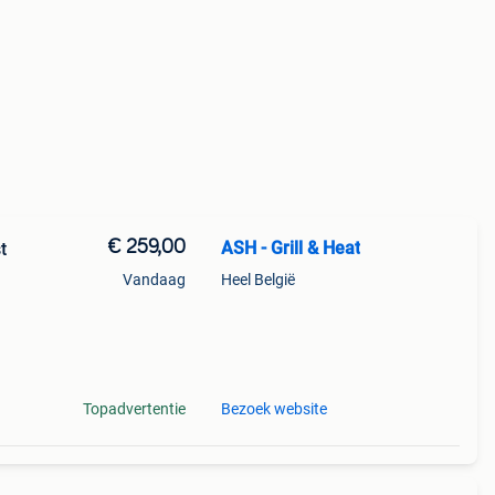
€ 259,00
ASH - Grill & Heat
t
Vandaag
Heel België
oken
ber
Topadvertentie
Bezoek website