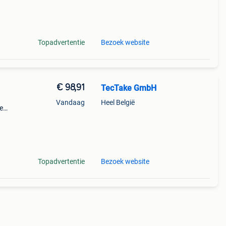
en, b
Topadvertentie
Bezoek website
€ 98,91
TecTake GmbH
Vandaag
Heel België
e
ks
Topadvertentie
Bezoek website