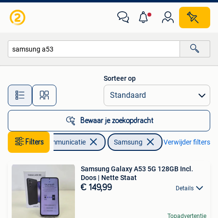
Mobiele telefoons | Samsung
Sorteer op
Alle afstanden…
Bewaar je zoekopdracht
Filters
Telecommunicatie
Samsung
Verwijder filters
Samsung Galaxy A53 5G 128GB Incl.
Doos | Nette Staat
€ 149,99
Details
Topadvertentie