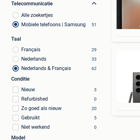
Telecommunicatie
Alle zoekertjes
Mobiele telefoons | Samsung
51
Taal
Français
29
Nederlands
33
Nederlands & Français
62
Conditie
Nieuw
3
Refurbished
0
Zo goed als nieuw
20
Gebruikt
5
Niet werkend
0
Model