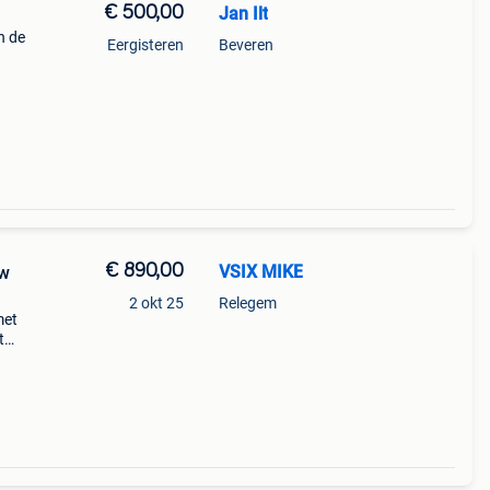
€ 500,00
Jan Ilt
n de
Eergisteren
Beveren
€ 890,00
VSIX MIKE
uw
2 okt 25
Relegem
met
t
nch