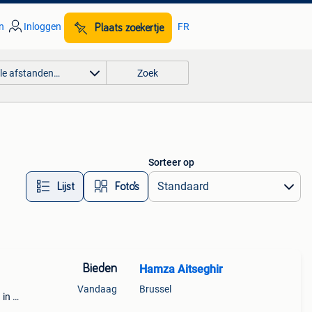
n
Inloggen
FR
Plaats zoekertje
lle afstanden…
Zoek
Sorteer op
Lijst
Foto’s
Bieden
Hamza Aitseghir
Vandaag
Brussel
 in de
keert