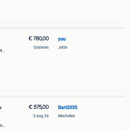
€ 780,00
you
Gisteren
Jette
et
ck-
€ 575,00
Bart2035
r
3 aug 26
Mechelen
in