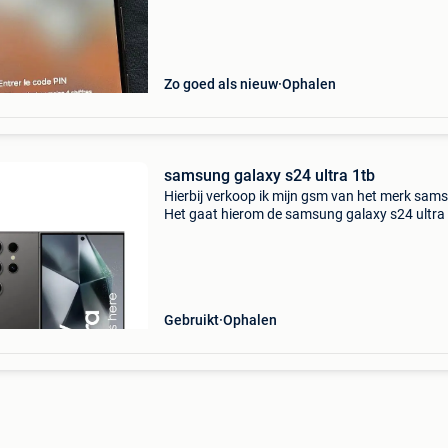
in nieuwstaat, zonder gebruikssporen of
beschadigingen.
Zo goed als nieuw
Ophalen
samsung galaxy s24 ultra 1tb
Hierbij verkoop ik mijn gsm van het merk sam
Het gaat hierom de samsung galaxy s24 ultra
1tb en 8gb ram geheugen. Het toestel dient
opgehaald te worden hier thuis ter plaatse, en 
wordt ni
Gebruikt
Ophalen