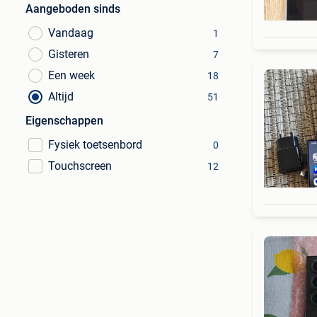
Aangeboden sinds
Vandaag
1
Gisteren
7
Een week
18
Altijd
51
Eigenschappen
Fysiek toetsenbord
0
Touchscreen
12