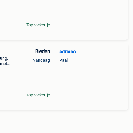
Topzoekertje
Bieden
adriano
sung.
Vandaag
Paal
 met
hij
Topzoekertje