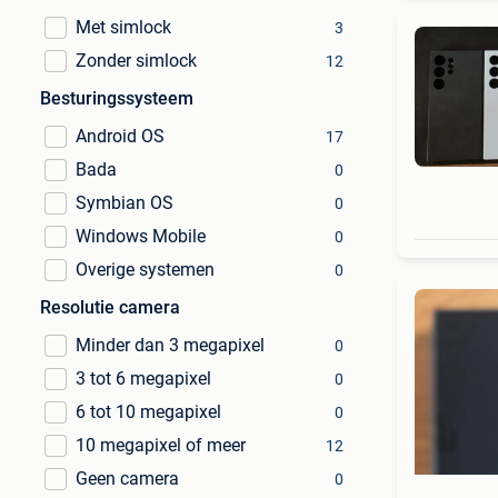
Met simlock
3
Zonder simlock
12
Besturingssysteem
Android OS
17
Bada
0
Symbian OS
0
Windows Mobile
0
Overige systemen
0
Resolutie camera
Minder dan 3 megapixel
0
3 tot 6 megapixel
0
6 tot 10 megapixel
0
10 megapixel of meer
12
Geen camera
0