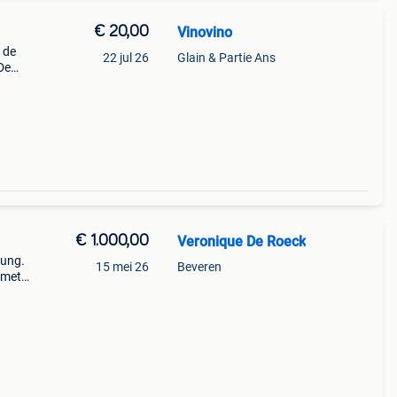
€ 20,00
Vinovino
 de
22 jul 26
Glain & Partie Ans
De
ede
€ 1.000,00
Veronique De Roeck
sung.
15 mei 26
Beveren
 met
f en