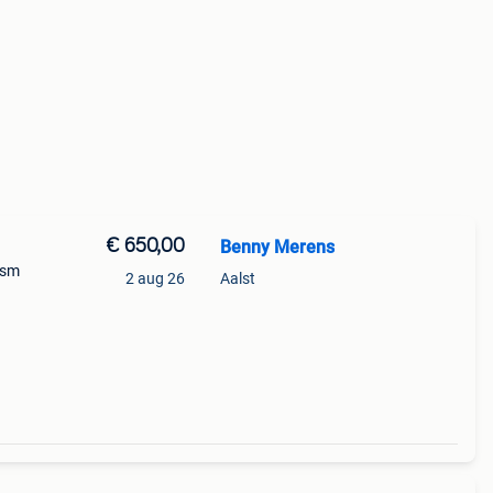
€ 650,00
Benny Merens
Gsm
2 aug 26
Aalst