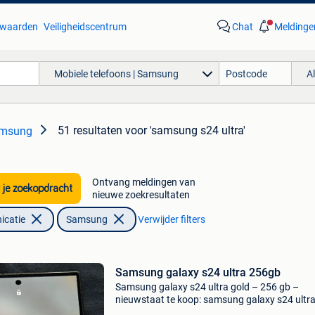
waarden
Veiligheidscentrum
Chat
Meldinge
Mobiele telefoons | Samsung
A
51 resultaten
voor 'samsung s24 ultra'
Samsung
Ontvang meldingen van
 je zoekopdracht
nieuwe zoekresultaten
icatie
Samsung
Verwijder filters
Samsung galaxy s24 ultra 256gb
Samsung galaxy s24 ultra gold – 256 gb –
nieuwstaat te koop: samsung galaxy s24 ultra
kleur gold, met 256 gb opslag. De telefoon ver