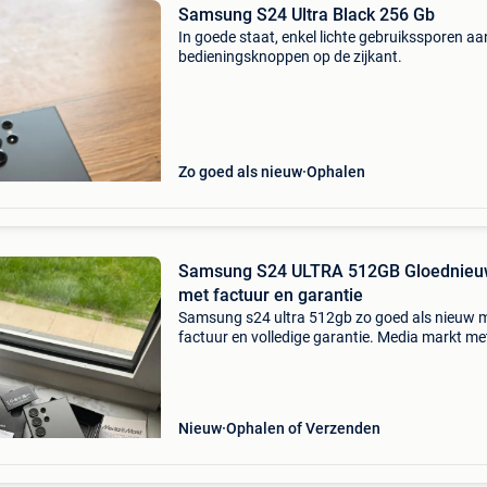
Samsung S24 Ultra Black 256 Gb
In goede staat, enkel lichte gebruikssporen aa
bedieningsknoppen op de zijkant.
Zo goed als nieuw
Ophalen
Samsung S24 ULTRA 512GB Gloednie
met factuur en garantie
Samsung s24 ultra 512gb zo goed als nieuw 
factuur en volledige garantie. Media markt me
verzekering. Model: samsung galaxy s24 ultra
opslagcapaciteit: 512 gb amoled-scherm 6,8-i
qhd+ 120 hz am
Nieuw
Ophalen of Verzenden