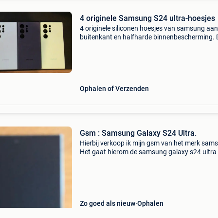
4 originele Samsung S24 ultra-hoesjes
4 originele siliconen hoesjes van samsung aan
buitenkant en halfharde binnenbescherming. 
gele heeft een lichte deuk, de andere zijn in go
algemene staat.
Ophalen of Verzenden
Gsm : Samsung Galaxy S24 Ultra.
Hierbij verkoop ik mijn gsm van het merk sam
Het gaat hierom de samsung galaxy s24 ultra
1tb en 8gb ram geheugen. Het toestel wordt
verkocht met 7 bijpassende covers, zo dat je a
toe eens
Zo goed als nieuw
Ophalen