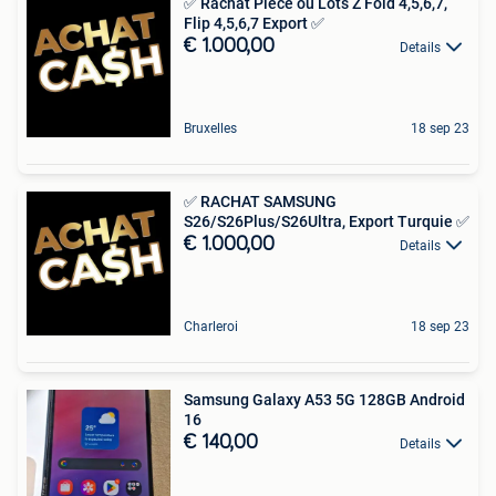
✅ Rachat Pièce ou Lots Z Fold 4,5,6,7,
Flip 4,5,6,7 Export ✅
€ 1.000,00
Details
Bruxelles
18 sep 23
✅ RACHAT SAMSUNG
S26/S26Plus/S26Ultra, Export Turquie ✅
€ 1.000,00
Details
Charleroi
18 sep 23
Samsung Galaxy A53 5G 128GB Android
16
€ 140,00
Details