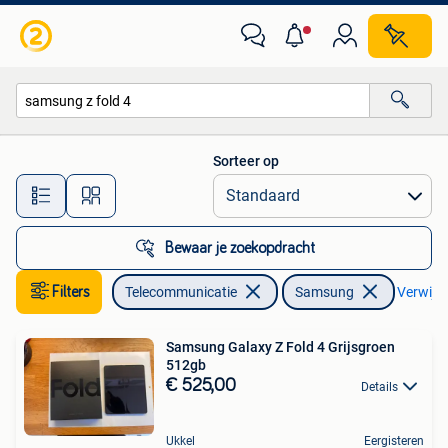
Mobiele telefoons | Samsung
Sorteer op
Alle afstanden…
Bewaar je zoekopdracht
Filters
Telecommunicatie
Samsung
Verwijder
Samsung Galaxy Z Fold 4 Grijsgroen
512gb
€ 525,00
Details
Ukkel
Eergisteren