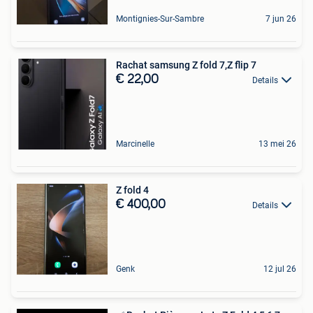
Montignies-Sur-Sambre
7 jun 26
Rachat samsung Z fold 7,Z flip 7
€ 22,00
Details
Marcinelle
13 mei 26
Z fold 4
€ 400,00
Details
Genk
12 jul 26