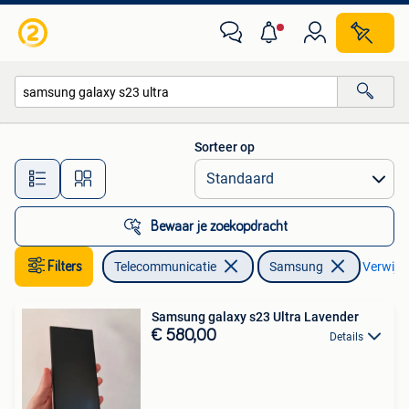
Mobiele telefoons | Samsung
Sorteer op
Alle afstanden…
Bewaar je zoekopdracht
Filters
Telecommunicatie
Samsung
Verwijder
Samsung galaxy s23 Ultra Lavender
€ 580,00
Details