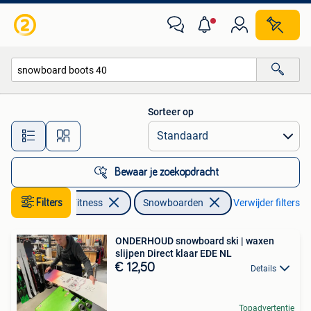
Snowboarden
Sorteer op
Alle afstanden…
Bewaar je zoekopdracht
Sport en Fitness
Filters
Snowboarden
Verwijder filters
ONDERHOUD snowboard ski | waxen
slijpen Direct klaar EDE NL
€ 12,50
Details
Topadvertentie