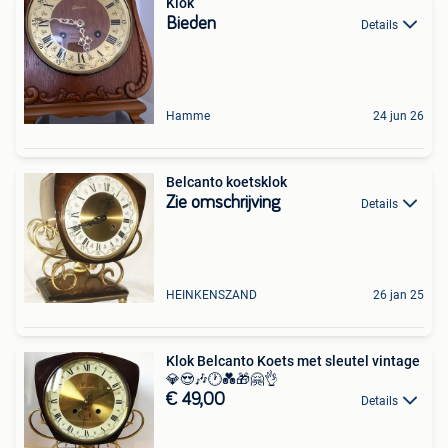
Klok
Bieden
Details
Hamme
24 jun 26
Belcanto koetsklok
Zie omschrijving
Details
HEINKENSZAND
26 jan 25
Klok Belcanto Koets met sleutel vintage
💎😍🎶🕐💑🎁🤗👌
€ 49,00
Details