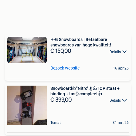
H-G Snowboards | Betaalbare
snowboards van hoge kwaliteit!
€ 150,00
Details
Bezoek website
16 apr 26
Snowboard👍"Nitro"🏂👍TOP staat +
binding + tas👍compleet👍
€ 399,00
Details
Ternat
31 mrt 26