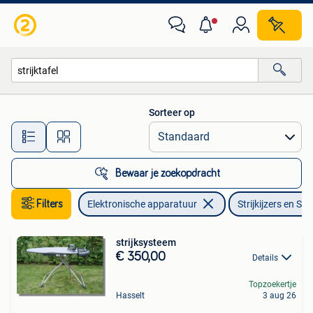
Strijkijzers en Strijkplanken
Sorteer op
Alle afstanden…
Bewaar je zoekopdracht
Filters
Elektronische apparatuur
Strijkijzers en Str
strijksysteem
€ 350,00
Details
Topzoekertje
Hasselt
3 aug 26