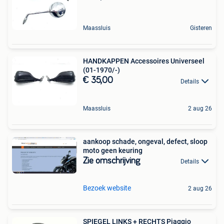
Maassluis
Gisteren
HANDKAPPEN Accessoires Universeel
(01-1970/-)
€ 35,00
Details
Maassluis
2 aug 26
aankoop schade, ongeval, defect, sloop
moto geen keuring
Zie omschrijving
Details
Bezoek website
2 aug 26
SPIEGEL LINKS + RECHTS Piaggio