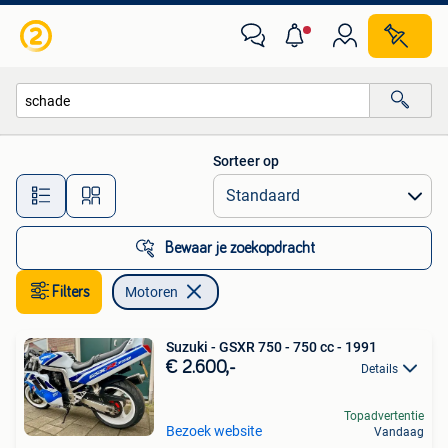
Motoren
Sorteer op
Alle afstanden…
Bewaar je zoekopdracht
Filters
Motoren
Suzuki - GSXR 750 - 750 cc - 1991
€ 2.600,-
Details
Topadvertentie
Bezoek website
Vandaag