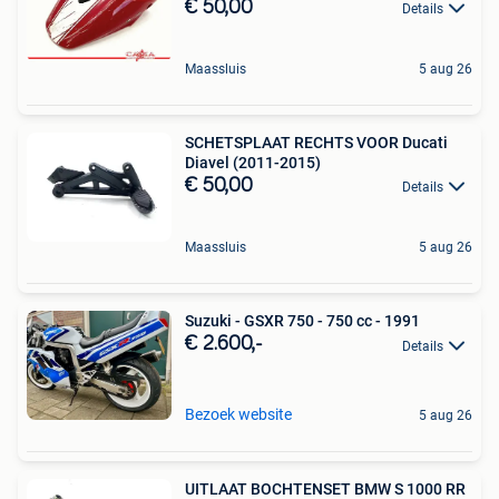
€ 50,00
Details
Maassluis
5 aug 26
SCHETSPLAAT RECHTS VOOR Ducati
Diavel (2011-2015)
€ 50,00
Details
Maassluis
5 aug 26
Suzuki - GSXR 750 - 750 cc - 1991
€ 2.600,-
Details
Bezoek website
5 aug 26
UITLAAT BOCHTENSET BMW S 1000 RR