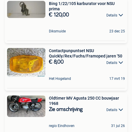
Bing 1/22/105 karburator voor NSU
prima
€ 120,00
Details
Diksmuide
23 dec 25
Contactpunpuntset NSU
Quickly/Rex/Fuchs/Framoped jaren '50
€ 8,00
Details
Het Hogeland
17 mrt 19
Oldtimer MV Agusta 250 CC bouwjaar
1968
Zie omschrijving
Details
regio Eindhoven
31 jul 26