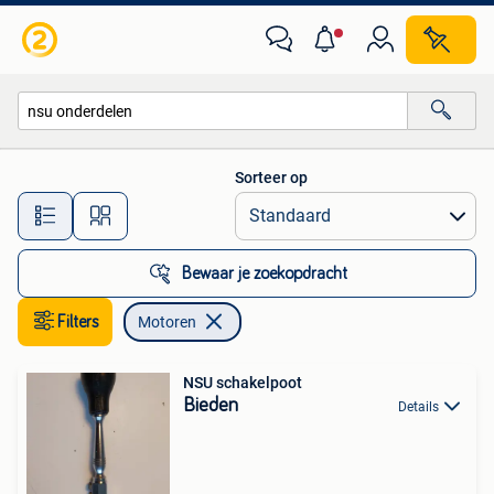
Motoren
Sorteer op
Alle afstanden…
Bewaar je zoekopdracht
Filters
Motoren
NSU schakelpoot
Bieden
Details