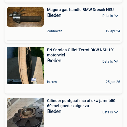
Magura gas handle BMW Dresch NSU
Bieden
Details
Zonhoven
12 apr 24
FN Sarolea Gillet Terrot DKW NSU 19"
motorwiel
Bieden
Details
Isieres
25 jun 26
Cilinder puntgaaf nsu of dkw jarenb50
60 met goede zuiger zu
Bieden
Details