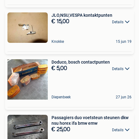
JLO,NSU,VESPA kontaktpunten
€ 15,00
Details
Knokke
15 jun 19
Doduco, bosch contactpunten
€ 5,00
Details
Diepenbeek
27 jun 26
Passagiers duo voetsteun steunen dkw
nsu horex ifa bmw emw
€ 25,00
Details