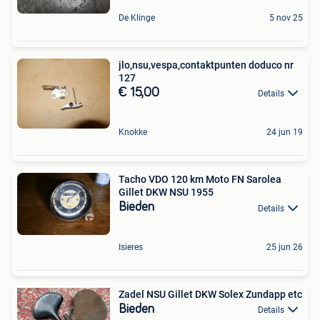
De Klinge
5 nov 25
jlo,nsu,vespa,contaktpunten doduco nr
127
€ 15,00
Details
Knokke
24 jun 19
Tacho VDO 120 km Moto FN Sarolea
Gillet DKW NSU 1955
Bieden
Details
Isieres
25 jun 26
Zadel NSU Gillet DKW Solex Zundapp etc
Bieden
Details